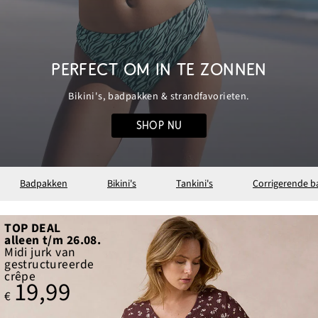
PERFECT OM IN TE ZONNEN
Bikini's, badpakken & strandfavorieten.
SHOP NU
Badpakken
Bikini's
Tankini's
Corrigerende 
TOP DEAL
alleen t/m 26.08.
Midi jurk van
gestructureerde
crêpe
19,99
€