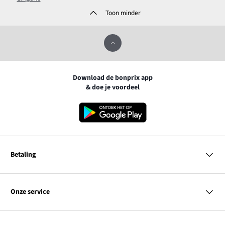
Toon minder
Download de bonprix app
& doe je voordeel
Betaling
MasterCard
VISA
Onze service
iDEAL | Wero
Vragen & antwoorden
PayPal