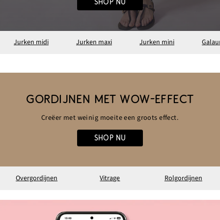
SHOP NU
Jurken midi
Jurken maxi
Jurken mini
Galau
GORDIJNEN MET WOW-EFFECT
Creëer met weinig moeite een groots effect.
SHOP NU
Overgordijnen
Vitrage
Rolgordijnen