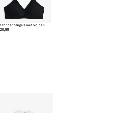
Bh zonder beugels met biologisch katoen (set van 2)
 20,99