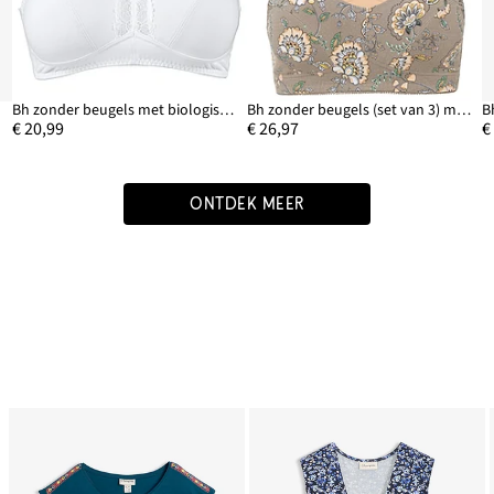
3)
Bh zonder beugels met biologisch katoen (set van 2)
Bh zonder beugels (set van 3) met biologisch katoen
€ 20,99
€ 26,97
€
ONTDEK MEER