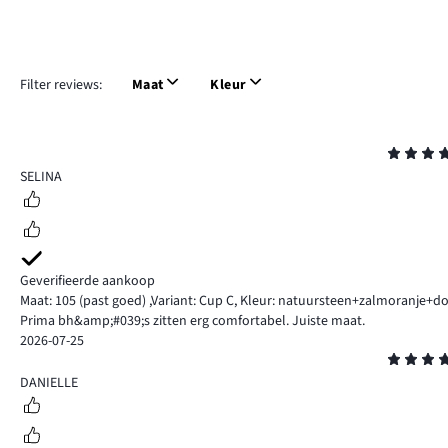
Filter reviews:
Maat
Kleur
Beoordeling
5
SELINA
Geverifieerde aankoop
Maat: 105
(past goed)
,
Variant: Cup C,
Kleur: natuursteen+zalmoranje+d
Prima bh&amp;#039;s zitten erg comfortabel. Juiste maat.
2026-07-25
Beoordeling
4
DANIELLE