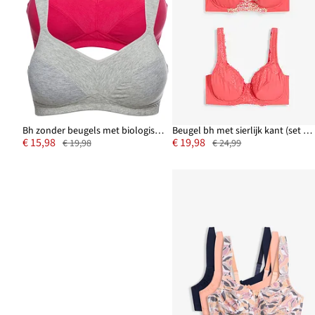
Bh zonder beugels met biologisch katoen (set van 2)
Beugel bh met sierlijk kant (set van 2)
€ 15,98
€ 19,98
€ 19,98
€ 24,99