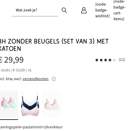
[node-
[node-
badge-
Wat zoek je?
badge-
cart-
wishlist]
items]
BH ZONDER BEUGELS (SET VAN 3) MET
KATOEN
€ 29,99
(11)
 stuks | € 10,00 / st.
ncl. btw, excl.
verzendkosten
lamingopink+pastelmint+zilverkleur