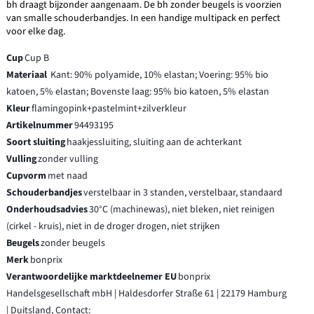
bh draagt bijzonder aangenaam. De bh zonder beugels is voorzien
van smalle schouderbandjes. In een handige multipack en perfect
voor elke dag.
Cup
Cup B
Materiaal
Kant: 90% polyamide, 10% elastan; Voering: 95% bio
katoen, 5% elastan; Bovenste laag: 95% bio katoen, 5% elastan
Kleur
flamingopink+pastelmint+zilverkleur
Artikelnummer
94493195
Soort sluiting
haakjessluiting, sluiting aan de achterkant
Vulling
zonder vulling
Cupvorm
met naad
Schouderbandjes
verstelbaar in 3 standen, verstelbaar, standaard
Onderhoudsadvies
30°C (machinewas), niet bleken, niet reinigen
(cirkel - kruis), niet in de droger drogen, niet strijken
Beugels
zonder beugels
Merk
bonprix
Verantwoordelijke marktdeelnemer EU
bonprix
Handelsgesellschaft mbH | Haldesdorfer Straße 61 | 22179 Hamburg
| Duitsland, Contact: