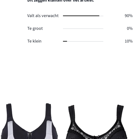
Dit zeggen klanten over het artikel:
0.
Valt als verwacht
90%
Te groot
0%
Te klein
10%