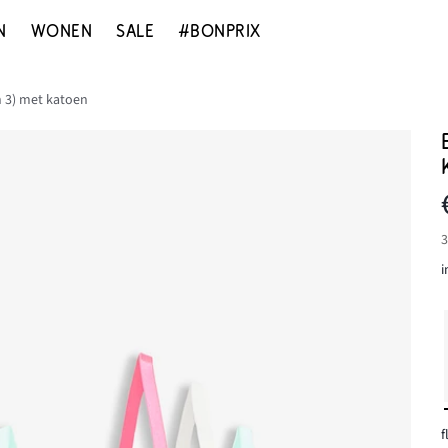
N
WONEN
SALE
#BONPRIX
n 3) met katoen
3
i
f