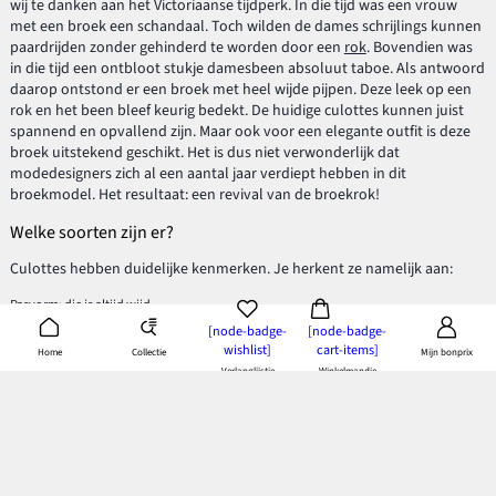
wij te danken aan het Victoriaanse tijdperk. In die tijd was een vrouw
met een broek een schandaal. Toch wilden de dames schrijlings kunnen
paardrijden zonder gehinderd te worden door een
rok
. Bovendien was
in die tijd een ontbloot stukje damesbeen absoluut taboe. Als antwoord
daarop ontstond er een broek met heel wijde pijpen. Deze leek op een
rok en het been bleef keurig bedekt. De huidige culottes kunnen juist
spannend en opvallend zijn. Maar ook voor een elegante outfit is deze
broek uitstekend geschikt. Het is dus niet verwonderlijk dat
modedesigners zich al een aantal jaar verdiept hebben in dit
broekmodel. Het resultaat: een revival van de broekrok!
Welke soorten zijn er?
Culottes hebben duidelijke kenmerken. Je herkent ze namelijk aan:
Pasvorm: die is altijd wijd.
Pijplengte: deze kan variëren tussen ¾e en ⅞e. Dat maakt het model net als de capri
[node-badge-
[node-badge-
bij uitstek geschikt voor de warmere seizoenen.
wishlist]
cart-items]
Collectie
Home
Mijn bonprix
Taillehoogte: hoog, laag of normaal? Kies wat jij het fijnste vindt zitten en wat het
Verlanglijstje
Winkelmandje
beste bij jouw figuur past. Voor extra comfort zijn er ook exemplaren waarvan de
tailles van elastische band zijn gemaakt.
De stijl van deze trendy broek kun je verder naar je smaak maken via het
dessin en de kleur. Ook vind je in het aanbod allerlei leuke details. Breng
bijvoorbeeld een romantische flair in je outfit met borduursels op de