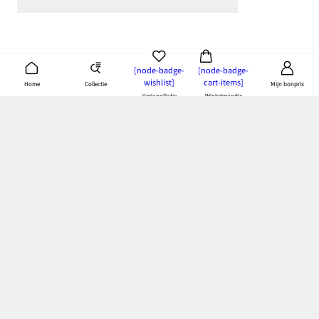
[node-badge-
[node-badge-
wishlist]
cart-items]
Collectie
Home
Mijn bonprix
Verlanglijstje
Winkelmandje
Download de bonprix app
& doe je voordeel
Betaling