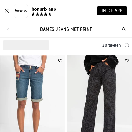
bonprix app
IN DE APP
DAMES JEANS MET PRINT
Wa
zo
je?
2 artikelen