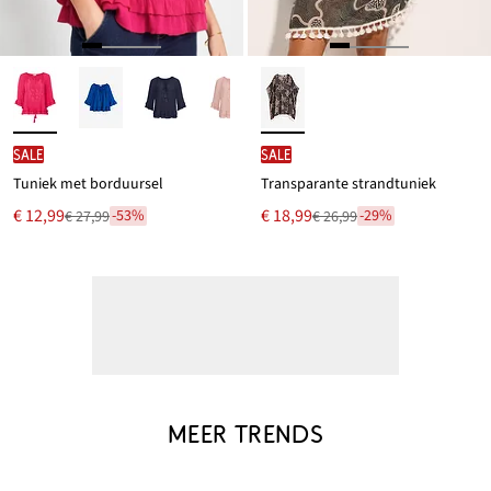
SALE
SALE
Tuniek met borduursel
Transparante strandtuniek
Nu
Nu
€ 12,99
€ 18,99
-53%
-29%
€ 27,99
€ 26,99
Van
Van
voor
voor
€ 27,99
€ 26,99
MEER TRENDS