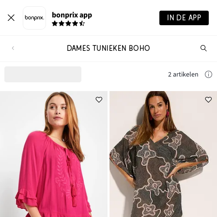
bonprix app
IN DE APP
DAMES TUNIEKEN BOHO
Wa
zo
je?
2 artikelen