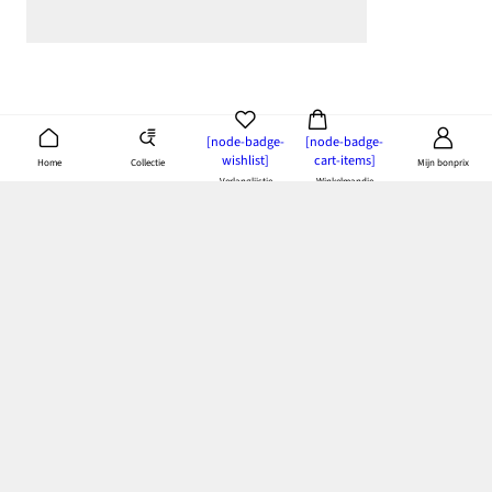
[node-badge-
[node-badge-
wishlist]
cart-items]
Collectie
Home
Mijn bonprix
Verlanglijstje
Winkelmandje
Download de bonprix app
& doe je voordeel
Betaling