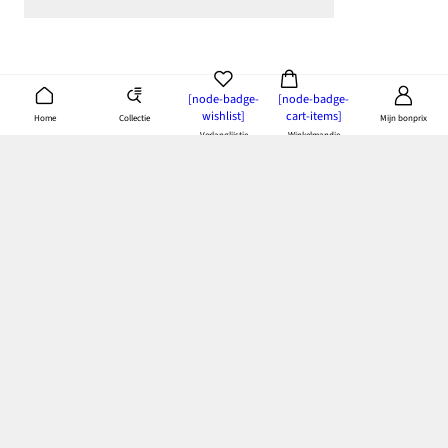
[node-badge-
[node-badge-
wishlist]
cart-items]
Collectie
Home
Mijn bonprix
Verlanglijstje
Winkelmandje
Download de bonprix app
& doe je voordeel
Betaling