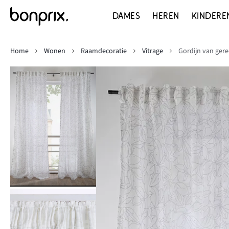
DAMES
HEREN
KINDERE
Home
Wonen
Raamdecoratie
Vitrage
Gordijn van gere