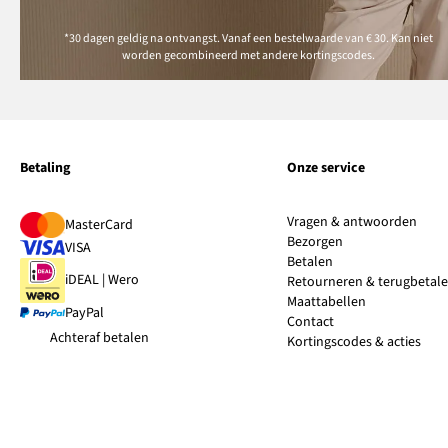
*30 dagen geldig na ontvangst. Vanaf een bestelwaarde van € 30. Kan niet
worden gecombineerd met andere kortingscodes.
Betaling
Onze service
Vragen & antwoorden
MasterCard
Bezorgen
VISA
Betalen
iDEAL | Wero
Retourneren & terugbetal
Maattabellen
PayPal
Contact
Achteraf betalen
Kortingscodes & acties