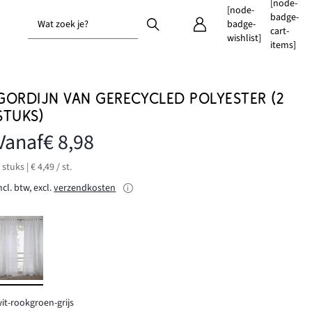
[node-
[node-
badge-
Wat zoek je?
badge-
cart-
wishlist]
items]
GORDIJN VAN GERECYCLED POLYESTER (2
STUKS)
Vanaf
€ 8,98
 stuks | € 4,49 / st.
ncl. btw, excl.
verzendkosten
it-rookgroen-grijs