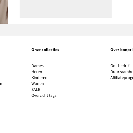
Onze collecties
Over bonpri
Li
Dames
Ons bedrijf
o
Heren
Duurzaamhe
in
Kinderen
Affiliatepr
e
en
Wonen
n
SALE
v
Overzicht tags