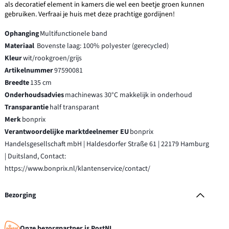
als decoratief element in kamers die wel een beetje groen kunnen
gebruiken. Verfraai je huis met deze prachtige gordijnen!
Ophanging
Multifunctionele band
Materiaal
Bovenste laag: 100% polyester (gerecycled)
Kleur
wit/rookgroen/grijs
Artikelnummer
97590081
Breedte
135 cm
Onderhoudsadvies
machinewas 30°C makkelijk in onderhoud
Transparantie
half transparant
Merk
bonprix
Verantwoordelijke marktdeelnemer EU
bonprix
Handelsgesellschaft mbH | Haldesdorfer Straße 61 | 22179 Hamburg
| Duitsland, Contact:
https://www.bonprix.nl/klantenservice/contact/
Bezorging
Onze bezorgpartner is PostNL