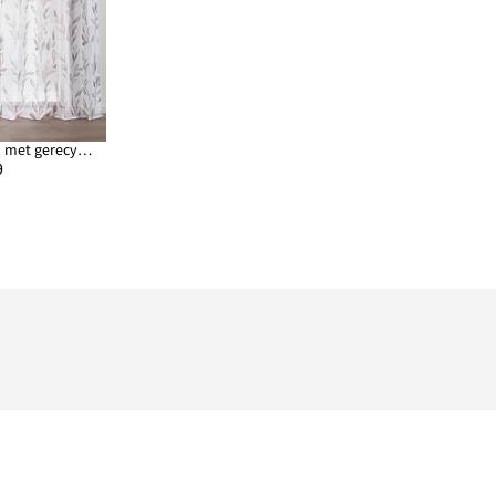
Transparant gordijn met gerecycled polyester (1 stuk)
9