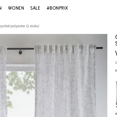
N
WONEN
SALE
#BONPRIX
cycled polyester (2 stuks)
2
i
w