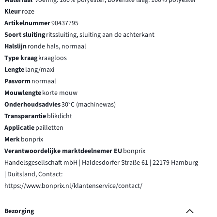
Materiaal
Voering: 100% polyester; Bovenste laag: 100% polyester
Kleur
roze
Artikelnummer
90437795
Soort sluiting
ritssluiting, sluiting aan de achterkant
Halslijn
ronde hals, normaal
Type kraag
kraagloos
Lengte
lang/maxi
Pasvorm
normaal
Mouwlengte
korte mouw
Onderhoudsadvies
30°C (machinewas)
Transparantie
blikdicht
Applicatie
pailletten
Merk
bonprix
Verantwoordelijke marktdeelnemer EU
bonprix
Handelsgesellschaft mbH | Haldesdorfer Straße 61 | 22179 Hamburg
| Duitsland, Contact:
https://www.bonprix.nl/klantenservice/contact/
Bezorging