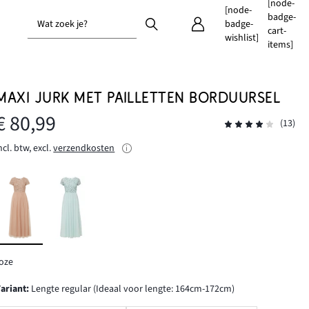
[node-
[node-
badge-
Wat zoek je?
badge-
cart-
wishlist]
items]
MAXI JURK MET PAILLETTEN BORDUURSEL
€ 80,99
(13)
ncl. btw, excl.
verzendkosten
oze
Variant
:
Lengte regular (Ideaal voor lengte: 164cm-172cm)