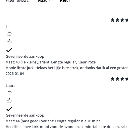
Filter reviews:
Maat
Kleur
Beoordeling
4
L
Geverifieerde aankoop
Maat: 48
(Te klein)
,
Variant: Lengte regular,
Kleur: roze
Mooie lichte jurk. Helaas het lijfje is te strak, ondanks dat ik al een grot
2026-01-04
Beoordeling
5
Laura
Geverifieerde aankoop
Maat: 44
(past goed)
,
Variant: Lengte regular,
Kleur: mint
Heerlijke lange jurk, mooi voor de avonden, comfortabel te dragen, zal