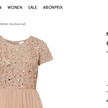
N
WONEN
SALE
#BONPRIX
lletten borduursel
i
r