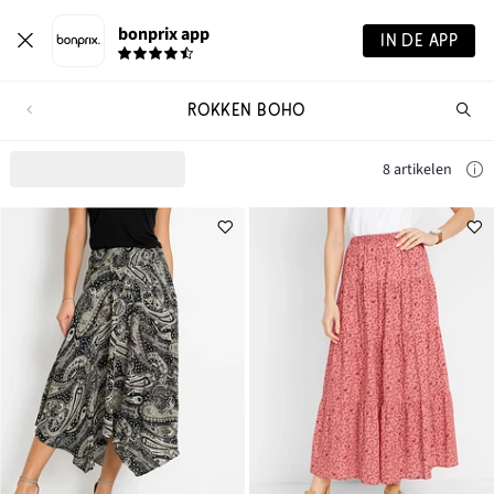
bonprix app
IN DE APP
ROKKEN BOHO
Wa
zo
je?
8 artikelen