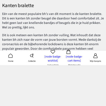
Kanten bralette
Eén van de meest populaire bh’s van dit moment is de kanten bralette.
Dit is een kanten bh zonder beugel die daardoor heel comfortabel zit. Je
hebt geen last van knellende bandjes of beugels die in je huid prikken.
Wel zo prettig, lijkt ons.
Dit is ook meteen een kanten bh zonder vulling. Wat inhoudt dat deze
kanten bh zich naar de vorm van jouw borsten vormt. Mede dankzij de
coronacrisis en de bijbehorende lockdowns is deze kanten bh enorm
populair geworden. Door de comfortabele pasvorm hebben veel
vrouwen hun normale bh ingeruild voor een bralette en wij snappen
[node-badge-
[node-badge-
wel waarom.
wishlist]
cart-items]
Collectie
Home
Mijn bonprix
Deze kanten bh is vooral geschikt voor dames met een kleinere buste
Verlanglijstje
Winkelmandje
en staat mooi onder een grote
trui
of oversized blouse. Of draag hem als
zomers topje wanneer het erg warm is. Hij geeft namelijk minder steun
dan een bh met beugel.
Bh met kanten rug
Bij bonprix vind je ook een bh met een kanten rug. Bij dit model is de
voorkant minimalistisch en steelt de achterkant de show. Perfect voor
tops
, jumpsuits of
jurken
met een open rug. Je wil namelijk wel een