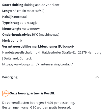
Soort sluiting
sluiting aan de voorkant
Lengte
58 cm (in maat 40/42)
Halslijn
normaal
Type kraag
polokraagje
Mouwlengte
korte mouw
Onderhoudsadvies
30°C (machinewas)
Merk
bonprix
Verantwoordelijke marktdeelnemer EU
bonprix
Handelsgesellschaft mbH | Haldesdorfer Straße 61 | 22179 Hamburg
| Duitsland, Contact:
https://www.bonprix.nl/klantenservice/contact/
Bezorging
Onze bezorgpartner is PostNL
De verzendkosten bedragen € 4,99 per bestelling.
Bestellingen vanaf € 30 worden gratis bezorgd.