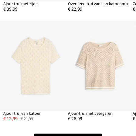
Ajour trui met zijde
Oversized trui van een katoenmix
C
€ 39,99
€ 22,99
€
Ajour trui van katoen
Ajour-trui met veergaren
A
€ 12,99
€ 26,99
€
€ 21,99