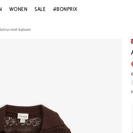
N
WONEN
SALE
#BONPRIX
lotrui met katoen
i