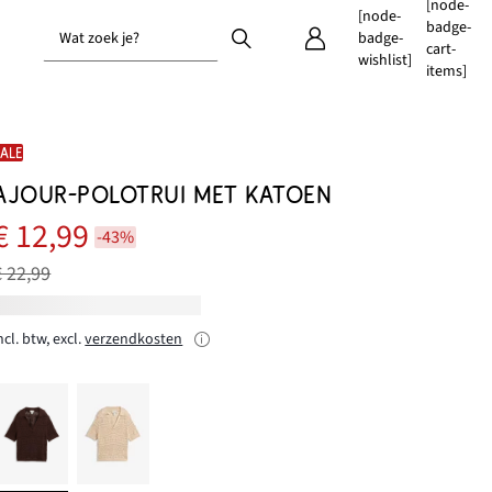
[node-
[node-
badge-
Wat zoek je?
badge-
cart-
wishlist]
items]
SALE
AJOUR-POLOTRUI MET KATOEN
€ 12,99
-43%
€ 22,99
ncl. btw, excl.
verzendkosten