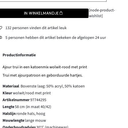
[node-product-
IN WINKELMANDJE
wishlist]
132 personen vinden dit artikel leuk
5 personen hebben dit artikel bekeken de afgelopen 24 uur
Productinformatie
Ajour trui in een katoenmix wolwit-rood met print
Trui met ajourpatroon en geborduurde hartjes.
Materiaal
Bovenste laag: 50% acryl, 50% katoen
Kleur
wolwit/rood met print
Artikelnummer
97744295
Lengte
58 cm (in maat 40/42)
Halslijn
ronde hals, hoog
Mouwlengte
lange mouw
Onderhoudsadvies
30°C (machinewas)