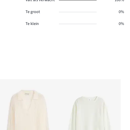
Valt als verwacht
100%
Te groot
0%
Te klein
0%