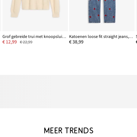
Grof gebreide trui met knoopsluiting
Katoenen loose fit straight jeans, high waist
€ 12,99
€ 38,99
€ 22,99
MEER TRENDS