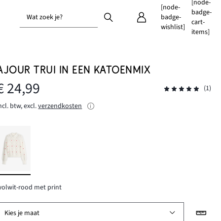
[node-
[node-
badge-
Wat zoek je?
badge-
cart-
wishlist]
items]
AJOUR TRUI IN EEN KATOENMIX
€ 24,99
(1)
ncl. btw, excl.
verzendkosten
olwit-rood met print
Kies je maat