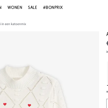
N
WONEN
SALE
#BONPRIX
ui in een katoenmix
i
w