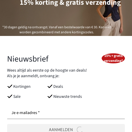
15% korting & gratis verzending
*30 dagen geldig na ontvangst. Vanaf een bestelwaarde van € 30. Kan niet
worden gecombineerd met andere kortingscodes.
Nieuwsbrief
15% + gratis
verzending*
Wees altijd als eerste op de hoogte van deals!
Als je je aanmeldt, ontvang je:
Kortingen
Deals
Sale
Nieuwste trends
Je e-mailadres *
AANMELDEN