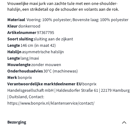
Vrouwelijke maxi jurk van zachte tule met een one-shoulder-
halslijn, een strikdetail op de schouder en volants aan de rok.
Materiaal
Voering: 100% polyester; Bovenste laag: 100% polyester
Kleur
donkerrood
Artikelnummer
97367795
Soort sluiting
sluiting aan de zijkant
Lengte
146 cm (in maat 42)
Halslijn
asymmetrische halslijn
Lengte
lang/maxi
Mouwlengte
zonder mouwen
Onderhoudsadvies
30°C (machinewas)
Merk
bonprix
Verantwoordelijke marktdeelnemer EU
bonprix
Handelsgesellschaft mbH | Haldesdorfer Straße 61 | 22179 Hamburg
| Duitsland, Contact:
https://www.bonprix.nl/klantenservice/contact/
Bezorging