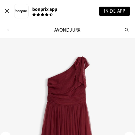
bonprix app
IN DE APP
AVONDJURK
Wa
zo
je?