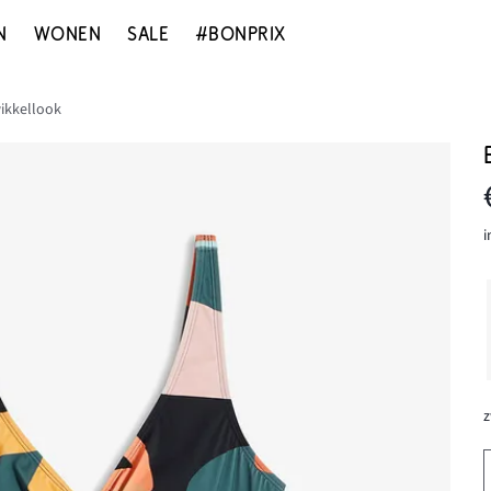
N
WONEN
SALE
#BONPRIX
ikkellook
i
z