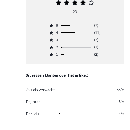
Gemiddelde
beoordeling
23
4
5
(7)
Beoordeling
4
(11)
5,
Beoordeling
aantal
3
(2)
4,
Beoordeling
reviews
aantal
2
(1)
3,
Beoordeling
7.
reviews
aantal
1
(2)
2,
Beoordeling
11.
reviews
aantal
1,
2.
reviews
aantal
1.
reviews
Dit zeggen klanten over het artikel:
2.
Valt als verwacht
88%
Te groot
8%
Te klein
4%