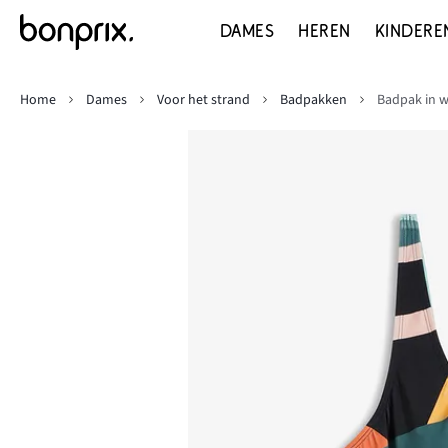
DAMES
HEREN
KINDERE
Home
Dames
Voor het strand
Badpakken
Badpak in w