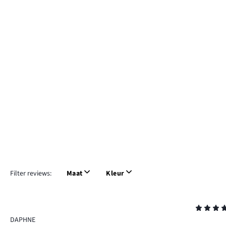
Filter reviews:
Maat
Kleur
Beoordeling
5
DAPHNE