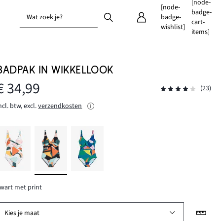
[node-
[node-
badge-
Wat zoek je?
badge-
cart-
wishlist]
items]
BADPAK IN WIKKELLOOK
€ 34,99
(23)
ncl. btw, excl.
verzendkosten
wart met print
Kies je maat