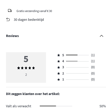
Gratis verzending vanaf € 30
30 dagen bedenktijd
Reviews
5
5
(1)
Beoordeling
4
(1)
5,
Beoordeling
aantal
3
(0)
Gemiddelde
4,
Beoordeling
reviews
beoordeling
aantal
2
(0)
3,
2
Beoordeling
1.
5
reviews
aantal
1
(0)
2,
Beoordeling
1.
reviews
aantal
1,
0.
reviews
aantal
Dit zeggen klanten over het artikel:
0.
reviews
0.
Valt als verwacht
50%