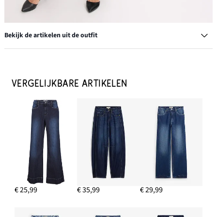
Bekijk de artikelen uit de outfit
Blazer met peplum
€ 31,99
VERGELIJKBARE ARTIKELEN
-11%
IN WINKELMANDJE
Creolen
€ 13,99
IN WINKELMANDJE
Strappy pumps met een smalle hak
€ 29,99
€ 25,99
€ 35,99
€ 29,99
IN WINKELMANDJE
Cold shoulder shirt met kant