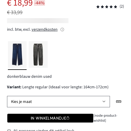
€ 18,99
-44%
(2)
€ 33,99
incl. btw, excl.
verzendkosten
donkerblauw denim used
Variant
:
Lengte regular (Ideaal voor lengte: 164cm-172cm)
Kies je maat
[node-product-
IN WINKELMANDJE
wishlist]