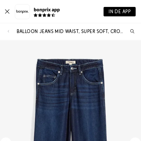
bonprix app
IN DE APP
BALLOON JEANS MID WAIST, SUPER SOFT, CROPPED
Wa
zo
je?