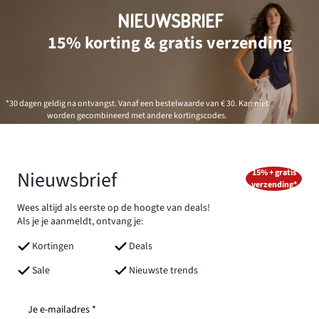
NIEUWSBRIEF
15% korting & gratis verzending
*30 dagen geldig na ontvangst. Vanaf een bestelwaarde van € 30. Kan niet
worden gecombineerd met andere kortingscodes.
Nieuwsbrief
15% + gratis
verzending*
Wees altijd als eerste op de hoogte van deals!
Als je je aanmeldt, ontvang je:
Kortingen
Deals
Sale
Nieuwste trends
Je e-mailadres *