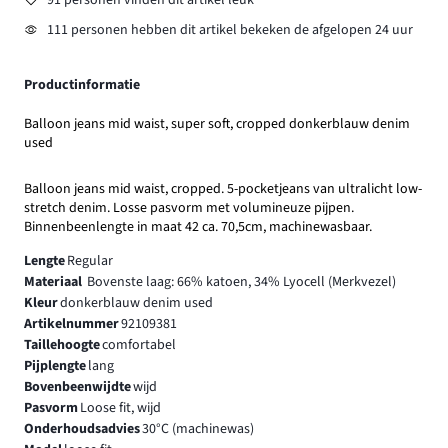
91 personen vinden dit artikel leuk
111 personen hebben dit artikel bekeken de afgelopen 24 uur
Productinformatie
Balloon jeans mid waist, super soft, cropped donkerblauw denim
used
Balloon jeans mid waist, cropped. 5-pocketjeans van ultralicht low-
stretch denim. Losse pasvorm met volumineuze pijpen.
Binnenbeenlengte in maat 42 ca. 70,5cm, machinewasbaar.
Lengte
Regular
Materiaal
Bovenste laag: 66% katoen, 34% Lyocell (Merkvezel)
Kleur
donkerblauw denim used
Artikelnummer
92109381
Taillehoogte
comfortabel
Pijplengte
lang
Bovenbeenwijdte
wijd
Pasvorm
Loose fit, wijd
Onderhoudsadvies
30°C (machinewas)