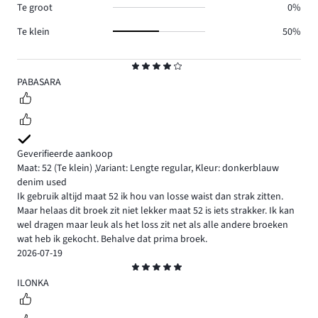
Te groot
0%
Te klein
50%
Beoordeling
4
PABASARA
Geverifieerde aankoop
Maat: 52
(Te klein)
,
Variant: Lengte regular,
Kleur: donkerblauw
denim used
Ik gebruik altijd maat 52 ik hou van losse waist dan strak zitten.
Maar helaas dit broek zit niet lekker maat 52 is iets strakker. Ik kan
wel dragen maar leuk als het loss zit net als alle andere broeken
wat heb ik gekocht. Behalve dat prima broek.
2026-07-19
Beoordeling
5
ILONKA