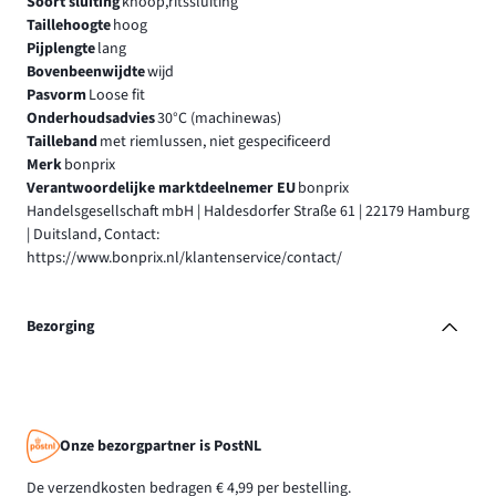
Soort sluiting
knoop,ritssluiting
Taillehoogte
hoog
Pijplengte
lang
Bovenbeenwijdte
wijd
Pasvorm
Loose fit
Onderhoudsadvies
30°C (machinewas)
Tailleband
met riemlussen, niet gespecificeerd
Merk
bonprix
Verantwoordelijke marktdeelnemer EU
bonprix
Handelsgesellschaft mbH | Haldesdorfer Straße 61 | 22179 Hamburg
| Duitsland, Contact:
https://www.bonprix.nl/klantenservice/contact/
Bezorging
Onze bezorgpartner is PostNL
De verzendkosten bedragen € 4,99 per bestelling.