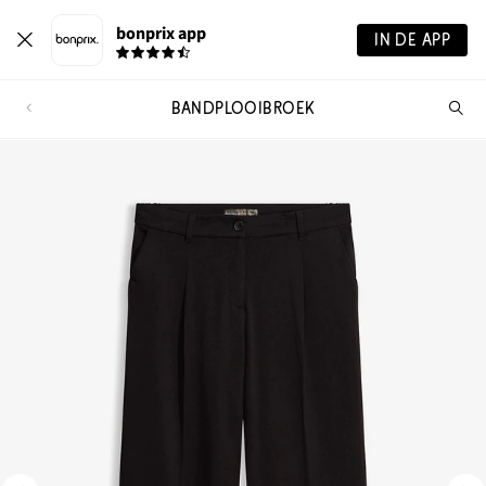
bonprix app
IN DE APP
BANDPLOOIBROEK
Wa
zo
je?