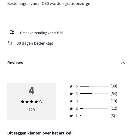
Bestellingen vanaf € 30 worden gratis bezorgd.
Gratis verzending vanaf € 30
30 dagen bedenktijd
Reviews
4
5
(39)
Beoordeling
4
(54)
5,
Beoordeling
aantal
3
(19)
Gemiddelde
4,
Beoordeling
reviews
beoordeling
aantal
2
(12)
3,
129
Beoordeling
39.
4
reviews
aantal
1
(5)
2,
Beoordeling
54.
reviews
aantal
1,
19.
reviews
aantal
Dit zeggen klanten over het artikel:
12.