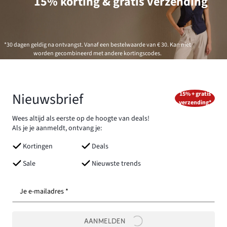
15% korting & gratis verzending
*30 dagen geldig na ontvangst. Vanaf een bestelwaarde van € 30. Kan niet
worden gecombineerd met andere kortingscodes.
Nieuwsbrief
15% + gratis
verzending*
Wees altijd als eerste op de hoogte van deals!
Als je je aanmeldt, ontvang je:
Kortingen
Deals
Sale
Nieuwste trends
Je e-mailadres *
AANMELDEN