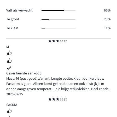
reviews
5.
Valt als verwacht
66%
Te groot
23%
Te klein
11%
Beoordeling
3
M
Geverifieerde aankoop
Maat: 46
(past goed)
,
Variant: Lengte petite,
Kleur: donkerblauw
Pasvorm is goed. Alleen komt gekreukt aan en ook al strijk je m
opnde aangegeven temperatuur je krijgt strijkvlekken. Heel zonde.
2026-02-25
Beoordeling
3
SASKIA