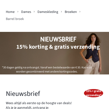
Home
Dames
Dameskleding
Broeken
Barrel broek
NIEUWSBRIEF
15% korting & gratis verzending
*30 dagen geldig na ontvangst. Vanaf een bestelwaarde van € 30. Kan niet
worden gecombineerd met andere kortingscodes.
Nieuwsbrief
15% + gratis
verzending*
Wees altijd als eerste op de hoogte van deals!
Als je je aanmeldt, ontvang je: