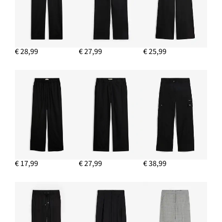
IN WINKELMANDJE
Barrel broek
Nu
€ 22,99
-30%
€ 32,99
Van
voor
€ 28,99
€ 27,99
€ 25,99
€ 32,99
IN WINKELMANDJE
Tuniek met kanten bandjes
€ 12,99
IN WINKELMANDJE
€ 17,99
€ 27,99
€ 38,99