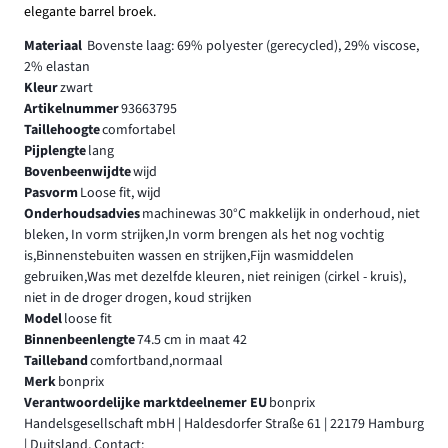
elegante barrel broek.
Materiaal
Bovenste laag: 69% polyester (gerecycled), 29% viscose,
2% elastan
Kleur
zwart
Artikelnummer
93663795
Taillehoogte
comfortabel
Pijplengte
lang
Bovenbeenwijdte
wijd
Pasvorm
Loose fit, wijd
Onderhoudsadvies
machinewas 30°C makkelijk in onderhoud, niet
bleken, In vorm strijken,In vorm brengen als het nog vochtig
is,Binnenstebuiten wassen en strijken,Fijn wasmiddelen
gebruiken,Was met dezelfde kleuren, niet reinigen (cirkel - kruis),
niet in de droger drogen, koud strijken
Model
loose fit
Binnenbeenlengte
74.5 cm in maat 42
Tailleband
comfortband,normaal
Merk
bonprix
Verantwoordelijke marktdeelnemer EU
bonprix
Handelsgesellschaft mbH | Haldesdorfer Straße 61 | 22179 Hamburg
| Duitsland, Contact: