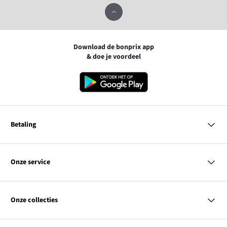
Download de bonprix app
& doe je voordeel
Betaling
MasterCard
VISA
Onze service
iDEAL | Wero
Vragen & antwoorden
PayPal
Bezorgen
Onze collecties
Betalen
Achteraf betalen
Retourneren & terugbetalen
Dames
Maattabellen