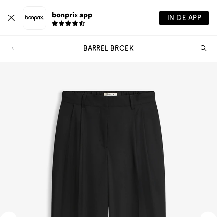
bonprix app
IN DE APP
BARREL BROEK
Wa
zo
je?