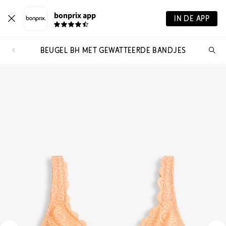
bonprix app
IN DE APP
BEUGEL BH MET GEWATTEERDE BANDJES
Wa
zo
je?