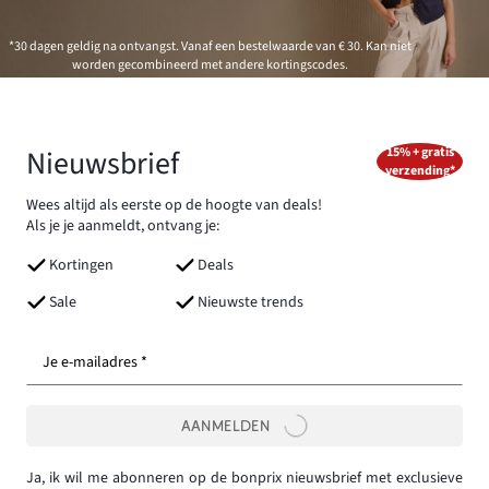
*30 dagen geldig na ontvangst. Vanaf een bestelwaarde van € 30. Kan niet
worden gecombineerd met andere kortingscodes.
Nieuwsbrief
15% + gratis
verzending*
Wees altijd als eerste op de hoogte van deals!
Als je je aanmeldt, ontvang je:
Kortingen
Deals
Sale
Nieuwste trends
Je e-mailadres *
AANMELDEN
Ja, ik wil me abonneren op de bonprix nieuwsbrief met exclusieve