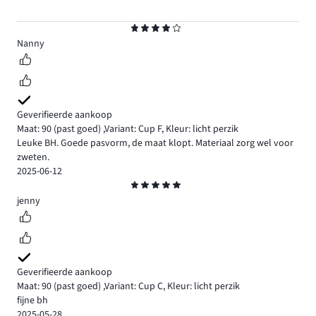
Beoordeling
4
Nanny
Geverifieerde aankoop
Maat: 90
(past goed)
,
Variant: Cup F,
Kleur: licht perzik
Leuke BH. Goede pasvorm, de maat klopt. Materiaal zorg wel voor
zweten.
2025-06-12
Beoordeling
5
jenny
Geverifieerde aankoop
Maat: 90
(past goed)
,
Variant: Cup C,
Kleur: licht perzik
fijne bh
2025-05-28