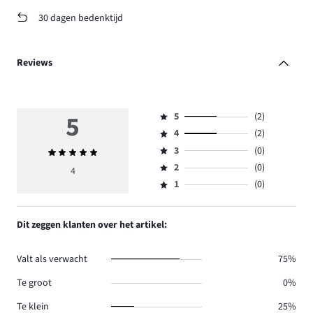
30 dagen bedenktijd
Reviews
5
5
(2)
Beoordeling
4
(2)
5,
Beoordeling
aantal
3
(0)
Gemiddelde
4,
Beoordeling
reviews
beoordeling
aantal
2
(0)
3,
4
Beoordeling
2.
5
reviews
aantal
1
(0)
2,
Beoordeling
2.
reviews
aantal
1,
0.
reviews
aantal
Dit zeggen klanten over het artikel:
0.
reviews
0.
Valt als verwacht
75%
Te groot
0%
Te klein
25%