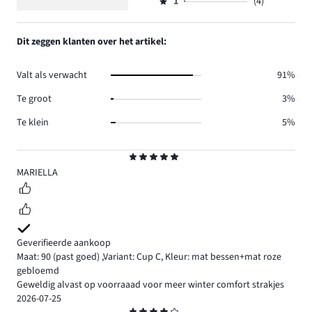
aantal
1
(4)
2,
Beoordeling
63.
reviews
aantal
1,
15.
reviews
aantal
Dit zeggen klanten over het artikel:
5.
reviews
4.
Valt als verwacht
91%
Te groot
3%
Te klein
5%
Beoordeling
5
MARIELLA
Geverifieerde aankoop
Maat: 90
(past goed)
,
Variant: Cup C,
Kleur: mat bessen+mat roze
gebloemd
Geweldig alvast op voorraaad voor meer winter comfort strakjes
2026-07-25