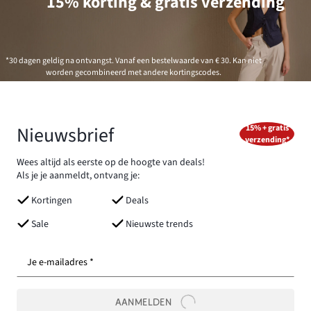
15% korting & gratis verzending
*30 dagen geldig na ontvangst. Vanaf een bestelwaarde van € 30. Kan niet
worden gecombineerd met andere kortingscodes.
Nieuwsbrief
15% + gratis
verzending*
Wees altijd als eerste op de hoogte van deals!
Als je je aanmeldt, ontvang je:
Kortingen
Deals
Sale
Nieuwste trends
Je e-mailadres *
AANMELDEN