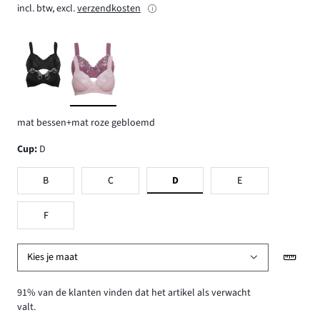
incl. btw, excl.
verzendkosten
mat bessen+mat roze gebloemd
Cup
:
D
B
C
D
E
F
Kies je maat
91% van de klanten vinden dat het artikel als verwacht
valt.