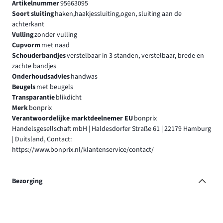
Artikelnummer
95663095
Soort sluiting
haken,haakjessluiting,ogen, sluiting aan de
achterkant
Vulling
zonder vulling
Cupvorm
met naad
Schouderbandjes
verstelbaar in 3 standen, verstelbaar, brede en
zachte bandjes
Onderhoudsadvies
handwas
Beugels
met beugels
Transparantie
blikdicht
Merk
bonprix
Verantwoordelijke marktdeelnemer EU
bonprix
Handelsgesellschaft mbH | Haldesdorfer Straße 61 | 22179 Hamburg
| Duitsland, Contact:
https://www.bonprix.nl/klantenservice/contact/
Bezorging