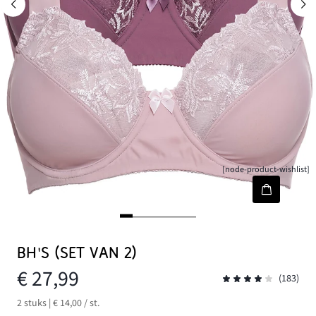
[node-product-wishlist]
BH'S (SET VAN 2)
€ 27,99
(183)
2 stuks | € 14,00 / st.