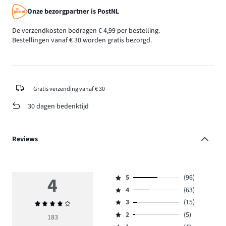
Onze bezorgpartner is PostNL
De verzendkosten bedragen € 4,99 per bestelling.
Bestellingen vanaf € 30 worden gratis bezorgd.
Gratis verzending vanaf € 30
30 dagen bedenktijd
Reviews
4
5
(96)
Beoordeling
4
(63)
5,
Beoordeling
aantal
3
(15)
Gemiddelde
4,
Beoordeling
reviews
beoordeling
aantal
2
(5)
3,
183
Beoordeling
96.
4
reviews