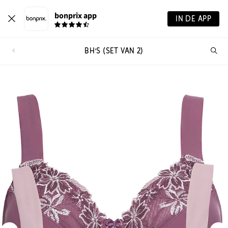
bonprix app
IN DE APP
BH'S (SET VAN 2)
Wa
zo
je?