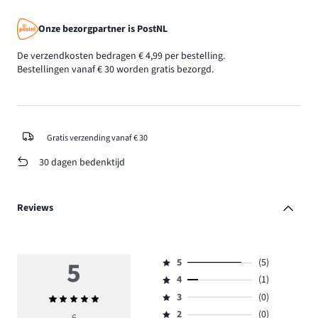
Onze bezorgpartner is PostNL
De verzendkosten bedragen € 4,99 per bestelling.
Bestellingen vanaf € 30 worden gratis bezorgd.
Gratis verzending vanaf € 30
30 dagen bedenktijd
Reviews
5
5
(5)
Beoordeling
4
(1)
5,
Beoordeling
aantal
3
(0)
Gemiddelde
4,
Beoordeling
reviews
beoordeling
aantal
2
(0)
3,