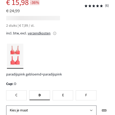
€ 15,98
-36%
(6)
€ 24,99
2 stuks | € 7,99 / st.
incl. btw, excl.
verzendkosten
paradijspink gebloemd+paradijspink
Cup
:
D
C
D
E
F
Kies je maat