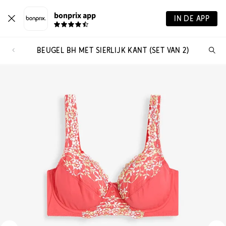
bonprix app
IN DE APP
BEUGEL BH MET SIERLIJK KANT (SET VAN 2)
Wa
zo
je?