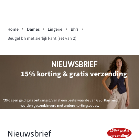
Home
Dames
Lingerie
Bh's
Beugel bh met sierlijk kant (set van 2)
NIEUWSBRIEF
15% korting & gratis verzending
*30 dagen geldig na ontvangst. Vanaf een bestelwaarde van € 30. Kan niet
worden gecombineerd met andere kortingscodes.
Nieuwsbrief
15% + gratis
verzending*