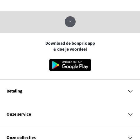
Download de bonprix app
& doe je voordeel
Betaling
MasterCard
VISA
Onze service
iDEAL | Wero
Vragen & antwoorden
PayPal
Bezorgen
Onze collecties