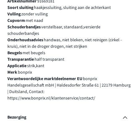
Artikelnummer
91669181
Soort sluiting
haakjessluiting, sluiting aan de achterkant
Vulling
zonder vulling
Cupvorm
met naad
Schouderbandjes
verstelbaar, standaard,versierde
schouderbandjes
Onderhoudsadvies
handwas, niet bleken, niet reinigen (cirkel -
kruis), niet in de droger drogen, niet strijken
Beugels
met beugels
Transparantie
half transparant
Applicatie
strik,kant
Merk
bonprix
Verantwoordelijke marktdeelnemer EU
bonprix
Handelsgesellschaft mbH | Haldesdorfer Straße 61 | 22179 Hamburg
| Duitsland, Contact:
https://www.bonprix.nl/klantenservice/contact/
Bezorging