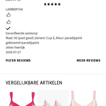
Beoordeling
5
LAMBERTHA
Geverifieerde aankoop
Maat: 95
(past goed)
,
Variant: Cup E,
Kleur: paradijspink
gebloemd+paradijspink
zitten heerlijk
2026-07-27
FILTER REVIEWS
MEER REVIEWS
VERGELIJKBARE ARTIKELEN