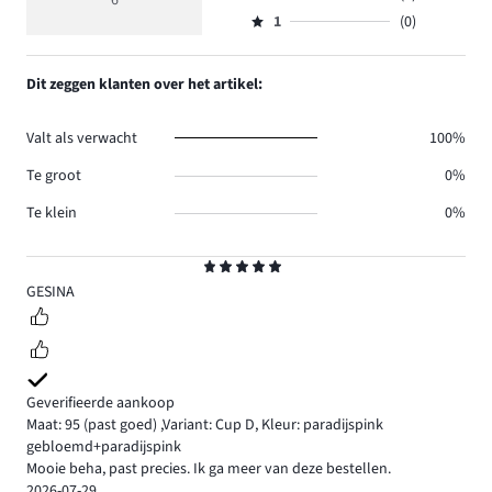
6
Beoordeling
5.
5
reviews
aantal
1
(0)
2,
Beoordeling
1.
reviews
aantal
1,
0.
reviews
aantal
Dit zeggen klanten over het artikel:
0.
reviews
0.
Valt als verwacht
100%
Te groot
0%
Te klein
0%
Beoordeling
5
GESINA
Geverifieerde aankoop
Maat: 95
(past goed)
,
Variant: Cup D,
Kleur: paradijspink
gebloemd+paradijspink
Mooie beha, past precies. Ik ga meer van deze bestellen.
2026-07-29