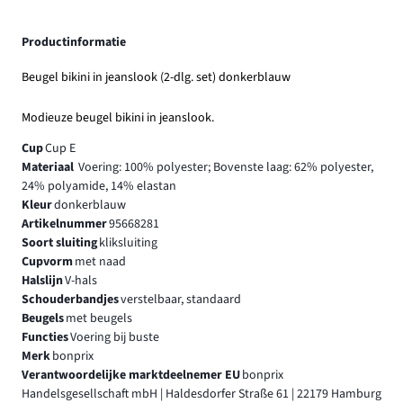
Productinformatie
Beugel bikini in jeanslook (2-dlg. set) donkerblauw
Modieuze beugel bikini in jeanslook.
Cup
Cup E
Materiaal
Voering: 100% polyester; Bovenste laag: 62% polyester,
24% polyamide, 14% elastan
Kleur
donkerblauw
Artikelnummer
95668281
Soort sluiting
kliksluiting
Cupvorm
met naad
Halslijn
V-hals
Schouderbandjes
verstelbaar, standaard
Beugels
met beugels
Functies
Voering bij buste
Merk
bonprix
Verantwoordelijke marktdeelnemer EU
bonprix
Handelsgesellschaft mbH | Haldesdorfer Straße 61 | 22179 Hamburg