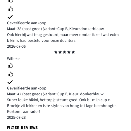
Geverifieerde aankoop
Maat: 38
(past goed)
,
Variant: Cup B,
Kleur: donkerblauw
Ook hierbij wat teug gestuurd,maar meer omdat ik zelf wat extra
bikini’s had besteld voor onze dochters.
2026-07-06
Beoordeling
5
Willeke
Geverifieerde aankoop
Maat: 42
(past goed)
,
Variant: Cup E,
Kleur: donkerblauw
Super leuke bikini, het topje steunt goed. Ook bij mijn cup c.
Broekje zit lekker en is te stylen van hoog tot lage beenhoogte.
Kortom.. aanrader!
2025-07-28
FILTER REVIEWS