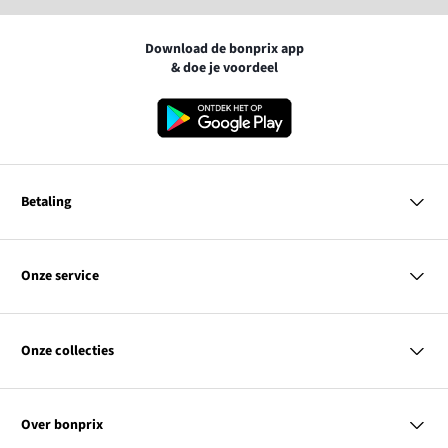
Download de bonprix app
& doe je voordeel
Betaling
MasterCard
VISA
Onze service
iDEAL | Wero
Vragen & antwoorden
PayPal
Bezorgen
Onze collecties
Betalen
Achteraf betalen
Retourneren & terugbetalen
Dames
Maattabellen
Heren
Contact
Over bonprix
Kinderen
Kortingscodes & acties