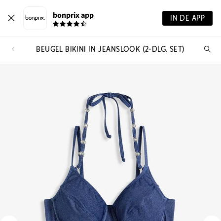
bonprix app
IN DE APP
BEUGEL BIKINI IN JEANSLOOK (2-DLG. SET)
Wa
zo
je?