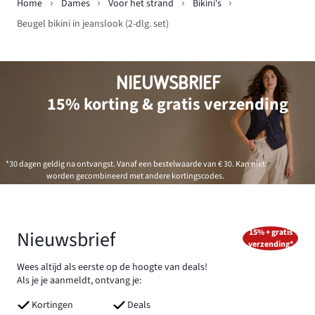
Home
Dames
Voor het strand
Bikini's
Beugel bikini in jeanslook (2-dlg. set)
NIEUWSBRIEF
15% korting & gratis verzending
*30 dagen geldig na ontvangst. Vanaf een bestelwaarde van € 30. Kan niet
worden gecombineerd met andere kortingscodes.
Nieuwsbrief
15% + gratis
verzending*
Wees altijd als eerste op de hoogte van deals!
Als je je aanmeldt, ontvang je:
Kortingen
Deals