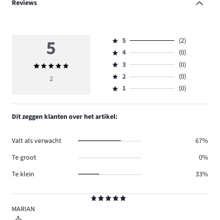
Reviews
5
5
(2)
Beoordeling
4
(0)
5,
Beoordeling
aantal
3
(0)
Gemiddelde
4,
Beoordeling
reviews
beoordeling
aantal
2
(0)
3,
2
Beoordeling
2.
5
reviews
aantal
1
(0)
2,
Beoordeling
0.
reviews
aantal
1,
0.
reviews
aantal
Dit zeggen klanten over het artikel:
0.
reviews
0.
Valt als verwacht
67%
Te groot
0%
Te klein
33%
Beoordeling
5
MARIAN