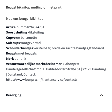
Beugel bikinitop multicolor met print
Modieus beugel bikinitop.
Artikelnummer
94874781
Soort sluiting
kliksluiting
Cupvorm
balconette
Softcups
voorgevormd
Schouderbandjes
verstelbaar, brede en zachte bandjes,standaard
Beugels
met beugels
Merk
bonprix
Verantwoordelijke marktdeelnemer EU
bonprix
Handelsgesellschaft mbH | Haldesdorfer Straße 61 | 22179 Hamburg
| Duitsland, Contact:
https://www.bonprix.nl/klantenservice/contact/
Bezorging