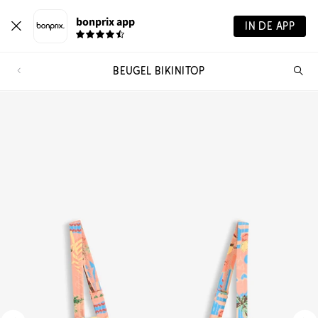
bonprix app
IN DE APP
BEUGEL BIKINITOP
Wa
zo
je?