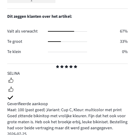
1
5
Dit zeggen klanten over het artikel:
Valt als verwacht
67%
Te groot
33%
Te klein
0%
Beoordeling
5
SELINA
Geverifieerde aankoop
Maat: 100
(past goed)
,
Variant: Cup C,
Kleur: multicolor met print
Goed zittende bikinitop met vrolijke kleuren. Fijn dat het ook voor
grote maten is. Heb ook het broekje erbij, leuke bikiniset. Bestelling
had voor beide vertraging maar dit werd goed aangegeven.
2026-07-25