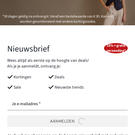
*30 dagen geldig na ontvangst. Vanaf een bestelwaarde van € 30. Kan niet
worden gecombineerd met andere kortingscodes.
Nieuwsbrief
15% + gratis
verzending*
Wees altijd als eerste op de hoogte van deals!
Als je je aanmeldt, ontvang je:
Kortingen
Deals
Sale
Nieuwste trends
Je e-mailadres *
AANMELDEN