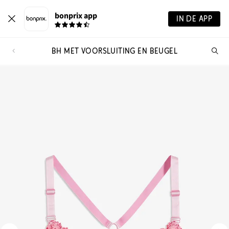
bonprix app
IN DE APP
BH MET VOORSLUITING EN BEUGEL
Wa
zo
je?