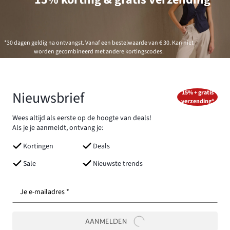
*30 dagen geldig na ontvangst. Vanaf een bestelwaarde van € 30. Kan niet
worden gecombineerd met andere kortingscodes.
Nieuwsbrief
15% + gratis
verzending*
Wees altijd als eerste op de hoogte van deals!
Als je je aanmeldt, ontvang je:
Kortingen
Deals
Sale
Nieuwste trends
Je e-mailadres *
AANMELDEN