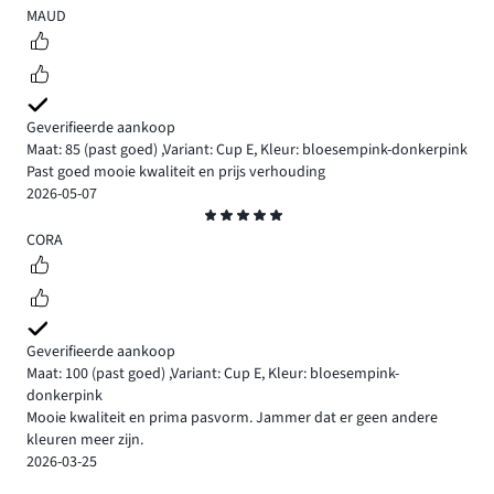
5
MAUD
Geverifieerde aankoop
Maat: 85
(past goed)
,
Variant: Cup E,
Kleur: bloesempink-donkerpink
Past goed mooie kwaliteit en prijs verhouding
2026-05-07
Beoordeling
5
CORA
Geverifieerde aankoop
Maat: 100
(past goed)
,
Variant: Cup E,
Kleur: bloesempink-
donkerpink
Mooie kwaliteit en prima pasvorm. Jammer dat er geen andere
kleuren meer zijn.
2026-03-25