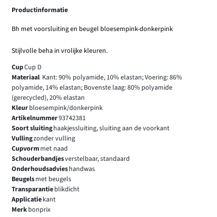
Productinformatie
Bh met voorsluiting en beugel bloesempink-donkerpink
Stijlvolle beha in vrolijke kleuren.
Cup
Cup D
Materiaal
Kant: 90% polyamide, 10% elastan; Voering: 86%
polyamide, 14% elastan; Bovenste laag: 80% polyamide
(gerecycled), 20% elastan
Kleur
bloesempink/donkerpink
Artikelnummer
93742381
Soort sluiting
haakjessluiting, sluiting aan de voorkant
Vulling
zonder vulling
Cupvorm
met naad
Schouderbandjes
verstelbaar, standaard
Onderhoudsadvies
handwas
Beugels
met beugels
Transparantie
blikdicht
Applicatie
kant
Merk
bonprix