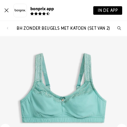
bonprix app
IN DE APP
BH ZONDER BEUGELS MET KATOEN (SET VAN 2)
Wa
zo
je?