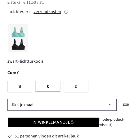
2 stuks | € 11,50 / st.
incl. btw, excl.
verzendkosten
zwart+lichtturkoois
Cup
:
C
B
C
D
Kies je maat
[node-product-
IN WINKELMANDJE
wishlist]
51 personen vinden dit artikel leuk