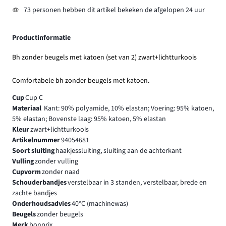
73 personen hebben dit artikel bekeken de afgelopen 24 uur
Productinformatie
Bh zonder beugels met katoen (set van 2) zwart+lichtturkoois
Comfortabele bh zonder beugels met katoen.
Cup
Cup C
Materiaal
Kant: 90% polyamide, 10% elastan; Voering: 95% katoen,
5% elastan; Bovenste laag: 95% katoen, 5% elastan
Kleur
zwart+lichtturkoois
Artikelnummer
94054681
Soort sluiting
haakjessluiting, sluiting aan de achterkant
Vulling
zonder vulling
Cupvorm
zonder naad
Schouderbandjes
verstelbaar in 3 standen, verstelbaar, brede en
zachte bandjes
Onderhoudsadvies
40°C (machinewas)
Beugels
zonder beugels
Merk
bonprix