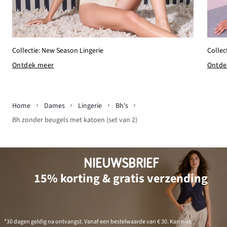
Collectie: New Season Lingerie
Collec
Ontdek meer
Ontde
Home
Dames
Lingerie
Bh's
Bh zonder beugels met katoen (set van 2)
NIEUWSBRIEF
15% korting & gratis verzending
*30 dagen geldig na ontvangst. Vanaf een bestelwaarde van € 30. Kan niet