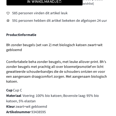
IN WINKELMANDJE
wishlist]
585 personen vinden dit artikel leuk
591 personen hebben dit artikel bekeken de afgelopen 24 uur
Productinformatie
Bh zonder beugels (set van 2) met biologisch katoen zwart+wit
gebloemd
Comfortabele beha zonder beugels, met leuke allover-print. Bh's
zonder beugels met prachtig all-over bloemetjesmotief en licht
gewatteerde schouderbandjes die de schouders ontzien en voor
een aangenaam draagcomfort zorgen. Met aangenaam biologisch
katoen.
Cup
Cup C
Materiaal
Voering: 100% bio katoen; Bovenste laag: 95% bio
katoen, 5% elastan
Kleur
zwart+wit gebloemd
Artikelnummer
93438595