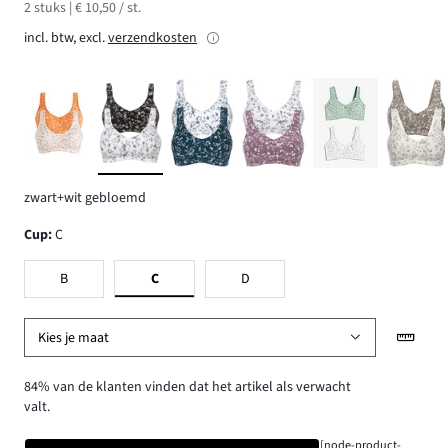
2 stuks | € 10,50 / st.
incl. btw, excl.
verzendkosten
zwart+wit gebloemd
Cup
:
C
B
C
D
Kies je maat
84% van de klanten vinden dat het artikel als verwacht
valt.
[node-product-