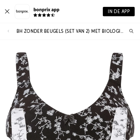
bonprix app
IN DE APP
BH ZONDER BEUGELS (SET VAN 2) MET BIOLOGISCH KATOEN
Wa
zo
je?