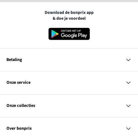
Download de bonprix app
& doe je voordeel
Betaling
MasterCard
VISA
Onze service
iDEAL | Wero
Vragen & antwoorden
PayPal
Bezorgen
Onze collecties
Betalen
Achteraf betalen
Retourneren & terugbetalen
Dames
Maattabellen
Heren
Contact
Over bonprix
Kinderen
Kortingscodes & acties