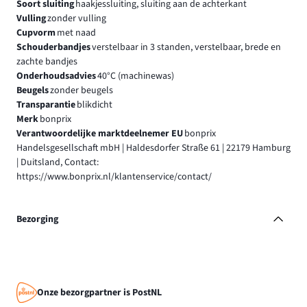
Soort sluiting
haakjessluiting, sluiting aan de achterkant
Vulling
zonder vulling
Cupvorm
met naad
Schouderbandjes
verstelbaar in 3 standen, verstelbaar, brede en
zachte bandjes
Onderhoudsadvies
40°C (machinewas)
Beugels
zonder beugels
Transparantie
blikdicht
Merk
bonprix
Verantwoordelijke marktdeelnemer EU
bonprix
Handelsgesellschaft mbH | Haldesdorfer Straße 61 | 22179 Hamburg
| Duitsland, Contact:
https://www.bonprix.nl/klantenservice/contact/
Bezorging
Onze bezorgpartner is PostNL