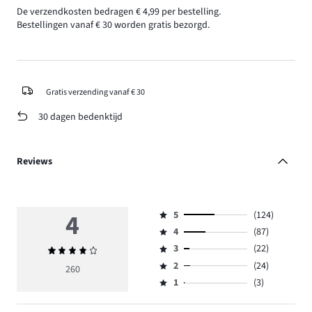
De verzendkosten bedragen € 4,99 per bestelling.
Bestellingen vanaf € 30 worden gratis bezorgd.
Gratis verzending vanaf € 30
30 dagen bedenktijd
Reviews
4
5
(124)
Beoordeling
4
(87)
5,
Beoordeling
aantal
3
(22)
Gemiddelde
4,
Beoordeling
reviews
beoordeling
aantal
2
(24)
3,
260
Beoordeling
124.
4
reviews
aantal
1
(3)
2,
Beoordeling
87.
reviews
aantal
1,
22.