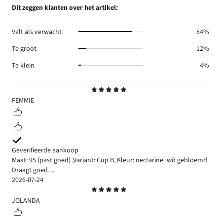
reviews
aantal
Dit zeggen klanten over het artikel:
24.
reviews
3.
Valt als verwacht
84%
Te groot
12%
Te klein
4%
Beoordeling
5
FEMMIE
Geverifieerde aankoop
Maat: 95
(past goed)
,
Variant: Cup B,
Kleur: nectarine+wit gebloemd
Draagt goed…
2026-07-24
Beoordeling
5
JOLANDA