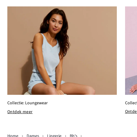
Collec
Collectie: Loungewear
Ontde
Ontdek meer
Home
Dames
Lingerie
Bh's