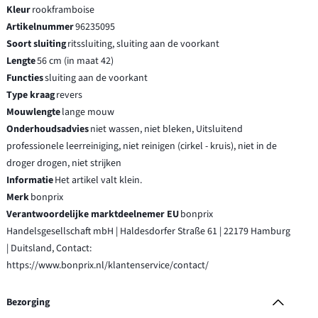
Kleur
rookframboise
Artikelnummer
96235095
Soort sluiting
ritssluiting, sluiting aan de voorkant
Lengte
56 cm (in maat 42)
Functies
sluiting aan de voorkant
Type kraag
revers
Mouwlengte
lange mouw
Onderhoudsadvies
niet wassen, niet bleken, Uitsluitend
professionele leerreiniging, niet reinigen (cirkel - kruis), niet in de
droger drogen, niet strijken
Informatie
Het artikel valt klein.
Merk
bonprix
Verantwoordelijke marktdeelnemer EU
bonprix
Handelsgesellschaft mbH | Haldesdorfer Straße 61 | 22179 Hamburg
| Duitsland, Contact:
https://www.bonprix.nl/klantenservice/contact/
Bezorging