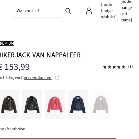
[node-
[node-
badge-
Wat zoek je?
badge-
cart-
wishlist]
items]
PREMIUM
BIKERJACK VAN NAPPALEER
€ 153,99
(1)
ncl. btw, excl.
verzendkosten
rookframboise