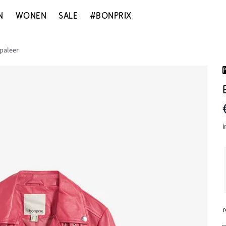
N
WONEN
SALE
#BONPRIX
paleer
i