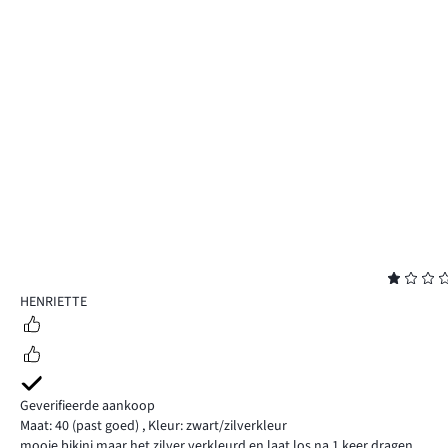
Beoordeling
1
HENRIETTE
Geverifieerde aankoop
Maat: 40
(past goed)
,
Kleur: zwart/zilverkleur
mooie bikini maar het zilver verkleurd en laat los na 1 keer dragen