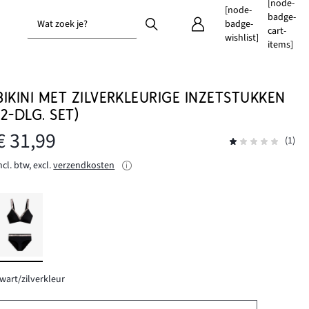
[node-
[node-
badge-
Wat zoek je?
badge-
cart-
wishlist]
items]
BIKINI MET ZILVERKLEURIGE INZETSTUKKEN
(2-DLG. SET)
€ 31,99
(1)
ncl. btw, excl.
verzendkosten
wart/zilverkleur