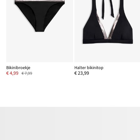
Bikinibroekje
Halter bikinitop
€ 4,99
€ 23,99
€ 7,99