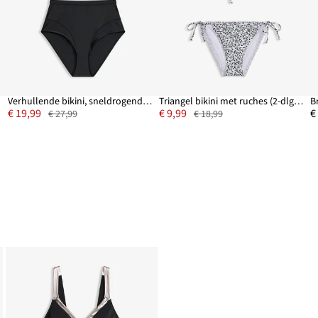
Verhullende bikini, sneldrogend (2-dlg. set)
Triangel bikini met ruches (2-dlg. set)
Br
€ 19,99
€ 9,99
€
€ 27,99
€ 18,99