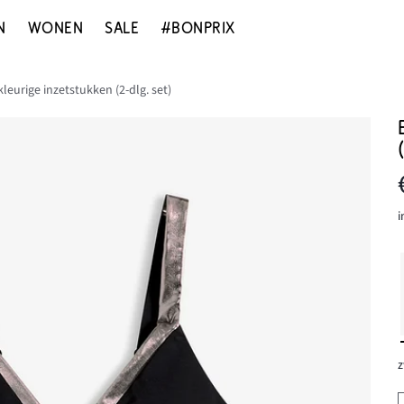
N
WONEN
SALE
#BONPRIX
kleurige inzetstukken (2-dlg. set)
i
z