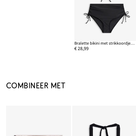
Bralette bikini met strikkoordjes (2-dlg. set)
€ 28,99
COMBINEER MET