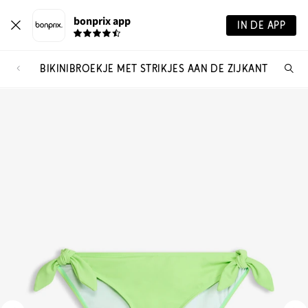
bonprix app
IN DE APP
BIKINIBROEKJE MET STRIKJES AAN DE ZIJKANT
Wa
zo
je?