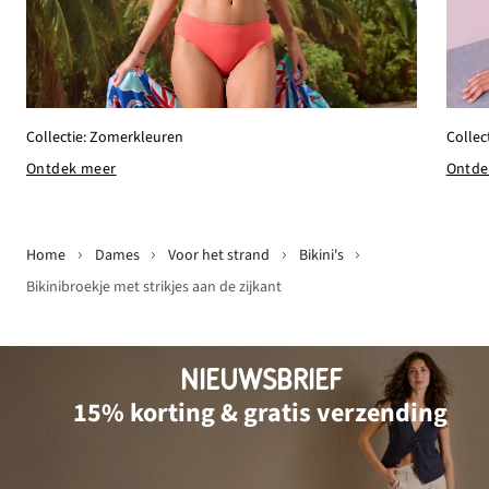
Collectie: Zomerkleuren
Collec
Ontdek meer
Ontde
Home
Dames
Voor het strand
Bikini's
Bikinibroekje met strikjes aan de zijkant
NIEUWSBRIEF
15% korting & gratis verzending