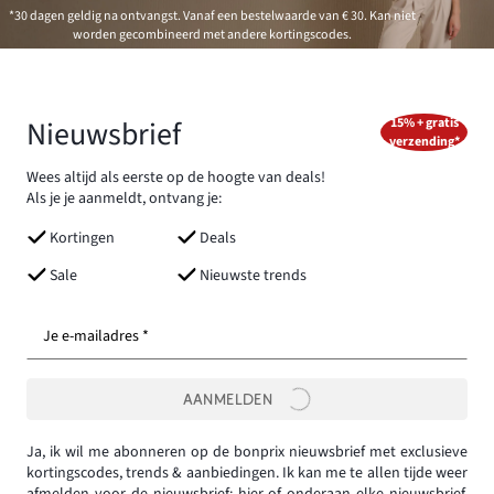
*30 dagen geldig na ontvangst. Vanaf een bestelwaarde van € 30. Kan niet
worden gecombineerd met andere kortingscodes.
Nieuwsbrief
15% + gratis
verzending*
Wees altijd als eerste op de hoogte van deals!
Als je je aanmeldt, ontvang je:
Kortingen
Deals
Sale
Nieuwste trends
Je e-mailadres *
AANMELDEN
Ja, ik wil me abonneren op de bonprix nieuwsbrief met exclusieve
kortingscodes, trends & aanbiedingen. Ik kan me te allen tijde weer