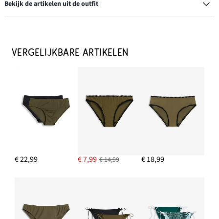
Bekijk de artikelen uit de outfit
Sandalen
Nu
€ 19,99
VERGELIJKBARE ARTIKELEN
-28%
€ 27,99
Van
voor
€ 27,99
IN WINKELMANDJE
Zonnebril
€ 7,99
IN WINKELMANDJE
Creolen
€ 22,99
€ 7,99
€ 18,99
€ 14,99
€ 13,99
IN WINKELMANDJE