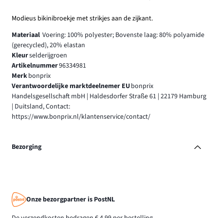
Modieus bikinibroekje met strikjes aan de zijkant.
Materiaal
Voering: 100% polyester; Bovenste laag: 80% polyamide
(gerecycled), 20% elastan
Kleur
selderijgroen
Artikelnummer
96334981
Merk
bonprix
Verantwoordelijke marktdeelnemer EU
bonprix
Handelsgesellschaft mbH | Haldesdorfer Straße 61 | 22179 Hamburg
| Duitsland, Contact:
https://www.bonprix.nl/klantenservice/contact/
Bezorging
Onze bezorgpartner is PostNL
De verzendkosten bedragen € 4,99 per bestelling.