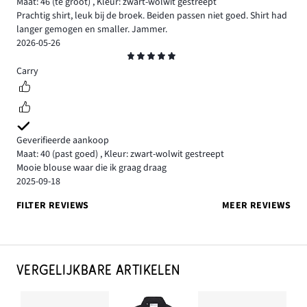
Maat: 46
(te groot)
,
Kleur: zwart-wolwit gestreept
Prachtig shirt, leuk bij de broek. Beiden passen niet goed. Shirt had
langer gemogen en smaller. Jammer.
2026-05-26
Beoordeling
5
Carry
Geverifieerde aankoop
Maat: 40
(past goed)
,
Kleur: zwart-wolwit gestreept
Mooie blouse waar die ik graag draag
2025-09-18
FILTER REVIEWS
MEER REVIEWS
VERGELIJKBARE ARTIKELEN