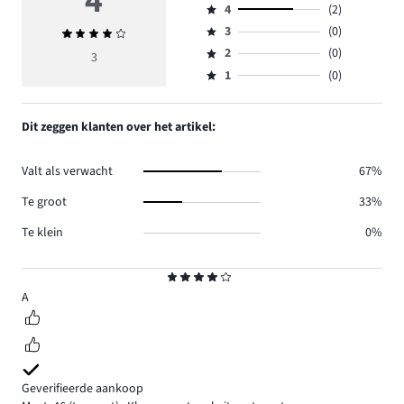
4
4
(2)
5,
Beoordeling
aantal
3
(0)
Gemiddelde
4,
Beoordeling
reviews
beoordeling
aantal
2
(0)
3,
3
Beoordeling
1.
4
reviews
aantal
1
(0)
2,
Beoordeling
2.
reviews
aantal
1,
0.
reviews
aantal
Dit zeggen klanten over het artikel:
0.
reviews
0.
Valt als verwacht
67%
Te groot
33%
Te klein
0%
Beoordeling
4
A
Geverifieerde aankoop