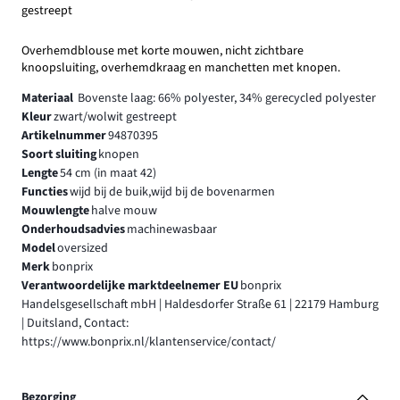
gestreept
Overhemdblouse met korte mouwen, nicht zichtbare
knoopsluiting, overhemdkraag en manchetten met knopen.
Materiaal
Bovenste laag: 66% polyester, 34% gerecycled polyester
Kleur
zwart/wolwit gestreept
Artikelnummer
94870395
Soort sluiting
knopen
Lengte
54 cm (in maat 42)
Functies
wijd bij de buik,wijd bij de bovenarmen
Mouwlengte
halve mouw
Onderhoudsadvies
machinewasbaar
Model
oversized
Merk
bonprix
Verantwoordelijke marktdeelnemer EU
bonprix
Handelsgesellschaft mbH | Haldesdorfer Straße 61 | 22179 Hamburg
| Duitsland, Contact:
https://www.bonprix.nl/klantenservice/contact/
Bezorging