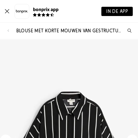
bonprix app
IN DE APP
BLOUSE MET KORTE MOUWEN VAN GESTRUCTUREERDE CRÊPE
Wa
zo
je?