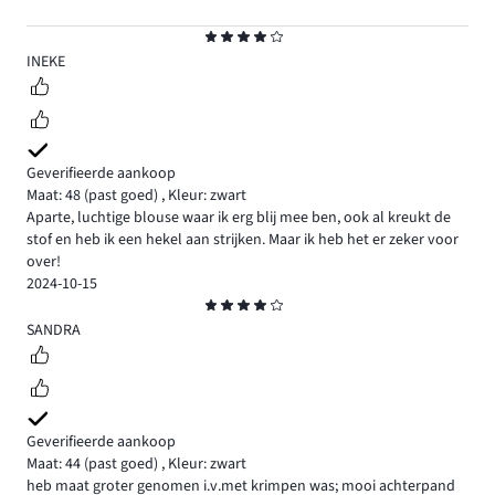
Beoordeling
4
INEKE
Geverifieerde aankoop
Maat: 48
(past goed)
,
Kleur: zwart
Aparte, luchtige blouse waar ik erg blij mee ben, ook al kreukt de
stof en heb ik een hekel aan strijken. Maar ik heb het er zeker voor
over!
2024-10-15
Beoordeling
4
SANDRA
Geverifieerde aankoop
Maat: 44
(past goed)
,
Kleur: zwart
heb maat groter genomen i.v.met krimpen was; mooi achterpand