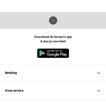
Download de bonprix app
& doe je voordeel
Betaling
MasterCard
VISA
Onze service
iDEAL | Wero
Vragen & antwoorden
PayPal