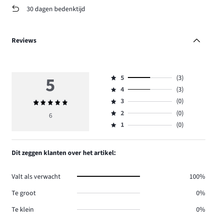
30 dagen bedenktijd
Reviews
5
5
(3)
Beoordeling
4
(3)
5,
Beoordeling
aantal
3
(0)
Gemiddelde
4,
Beoordeling
reviews
beoordeling
aantal
2
(0)
3,
6
Beoordeling
3.
5
reviews
aantal
1
(0)
2,
Beoordeling
3.
reviews
aantal
1,
0.
reviews
aantal
Dit zeggen klanten over het artikel:
0.
reviews
0.
Valt als verwacht
100%
Te groot
0%
Te klein
0%