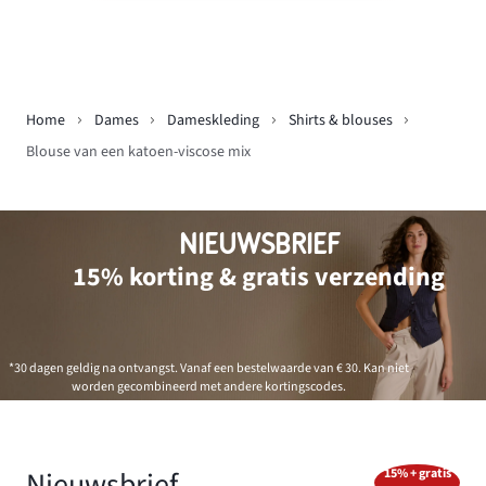
Home
Dames
Dameskleding
Shirts & blouses
Blouse van een katoen-viscose mix
NIEUWSBRIEF
15% korting & gratis verzending
*30 dagen geldig na ontvangst. Vanaf een bestelwaarde van € 30. Kan niet
worden gecombineerd met andere kortingscodes.
Nieuwsbrief
15% + gratis