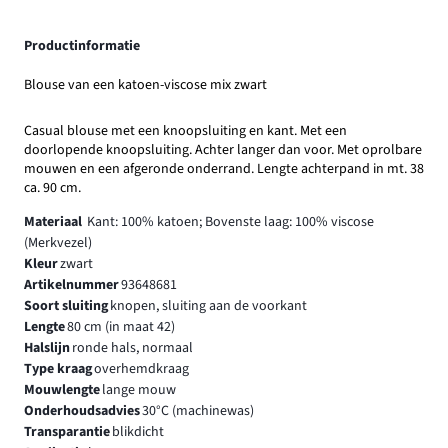
Productinformatie
Blouse van een katoen-viscose mix zwart
Casual blouse met een knoopsluiting en kant. Met een
doorlopende knoopsluiting. Achter langer dan voor. Met oprolbare
mouwen en een afgeronde onderrand. Lengte achterpand in mt. 38
ca. 90 cm.
Materiaal
Kant: 100% katoen; Bovenste laag: 100% viscose
(Merkvezel)
Kleur
zwart
Artikelnummer
93648681
Soort sluiting
knopen, sluiting aan de voorkant
Lengte
80 cm (in maat 42)
Halslijn
ronde hals, normaal
Type kraag
overhemdkraag
Mouwlengte
lange mouw
Onderhoudsadvies
30°C (machinewas)
Transparantie
blikdicht