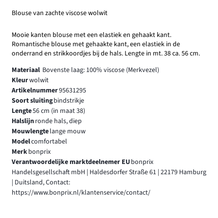
Blouse van zachte viscose wolwit
Mooie kanten blouse met een elastiek en gehaakt kant.
Romantische blouse met gehaakte kant, een elastiek in de
onderrand en strikkoordjes bij de hals. Lengte in mt. 38 ca. 56 cm.
Materiaal
Bovenste laag: 100% viscose (Merkvezel)
Kleur
wolwit
Artikelnummer
95631295
Soort sluiting
bindstrikje
Lengte
56 cm (in maat 38)
Halslijn
ronde hals, diep
Mouwlengte
lange mouw
Model
comfortabel
Merk
bonprix
Verantwoordelijke marktdeelnemer EU
bonprix
Handelsgesellschaft mbH | Haldesdorfer Straße 61 | 22179 Hamburg
| Duitsland, Contact:
https://www.bonprix.nl/klantenservice/contact/