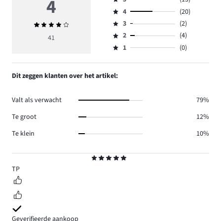
4
Beoordeling
4
(20)
5,
Beoordeling
aantal
3
(2)
Gemiddelde
4,
Beoordeling
reviews
beoordeling
aantal
2
(4)
3,
41
Beoordeling
15.
4
reviews
aantal
1
(0)
2,
Beoordeling
20.
reviews
aantal
1,
2.
reviews
aantal
Dit zeggen klanten over het artikel:
4.
reviews
0.
Valt als verwacht
79%
Te groot
12%
Te klein
10%
Beoordeling
5
TP
Geverifieerde aankoop