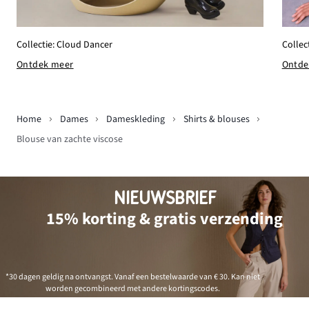
Collec
Collectie: Cloud Dancer
Ontde
Ontdek meer
Home
Dames
Dameskleding
Shirts & blouses
Blouse van zachte viscose
NIEUWSBRIEF
15% korting & gratis verzending
*30 dagen geldig na ontvangst. Vanaf een bestelwaarde van € 30. Kan niet
worden gecombineerd met andere kortingscodes.