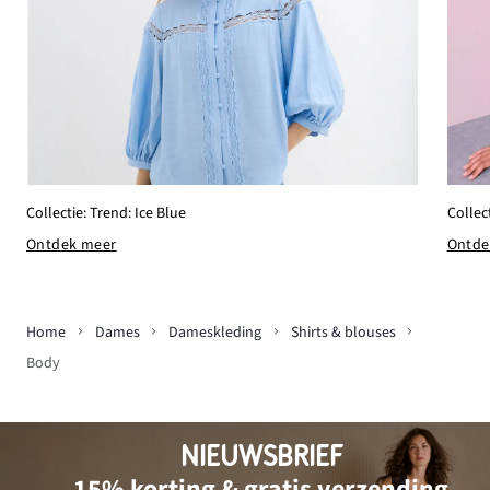
Collectie: Trend: Ice Blue
Collec
Ontdek meer
Ontde
Home
Dames
Dameskleding
Shirts & blouses
Body
NIEUWSBRIEF
15% korting & gratis verzending