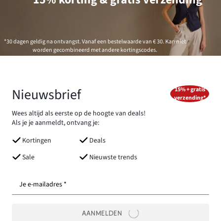
*30 dagen geldig na ontvangst. Vanaf een bestelwaarde van € 30. Kan niet
worden gecombineerd met andere kortingscodes.
Nieuwsbrief
15% + gratis
verzending*
Wees altijd als eerste op de hoogte van deals!
Als je je aanmeldt, ontvang je:
Kortingen
Deals
Sale
Nieuwste trends
Je e-mailadres *
AANMELDEN