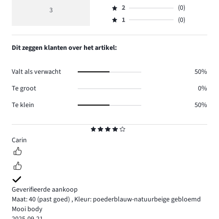
Beoordeling
reviews
beoordeling
aantal
2
(0)
3,
3
Beoordeling
0.
4
reviews
aantal
1
(0)
2,
Beoordeling
2.
reviews
aantal
1,
1.
reviews
aantal
Dit zeggen klanten over het artikel:
0.
reviews
0.
Valt als verwacht
50%
Te groot
0%
Te klein
50%
Beoordeling
4
Carin
Geverifieerde aankoop
Maat: 40
(past goed)
,
Kleur: poederblauw-natuurbeige gebloemd
Mooi body
2025-09-21