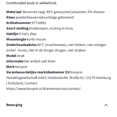
Comfortabel body in wikkellook.
Materiaal
Bovenste laag: 95% gerecycled polyester, 5% elastan
Kleur
poederblauw/natuurbeige gebloemd
Artikelnummer
97718981
Soort sluiting
drukknopen, sluiting in kruis
Halslijn
V-hals, diep
Mouwlengte
korte mouw
Onderhoudsadvies
40°C (machinewas), niet bleken, niet reinigen
(cirkel - kruis), niet in de droger drogen, niet strijken
Model
strak
Informatie
Het artikel valt klein.
Merk
bonprix
Verantwoordelijke marktdeelnemer EU
bonprix
Handelsgesellschaft mbH | Haldesdorfer Straße 61 | 22179 Hamburg
| Duitsland, Contact:
https://www.bonprix.nl/klantenservice/contact/
Bezorging