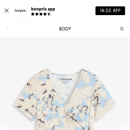
bonprix app
IN DE APP
BODY
Wa
zo
je?