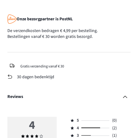
Onze bezorgpartner is PostNL
De verzendkosten bedragen € 4,99 per bestelling.
Bestellingen vanaf € 30 worden gratis bezorgd.
Gratis verzending vanaf € 30
30 dagen bedenktijd
Reviews
4
5
(0)
Beoordeling
4
(2)
5,
Beoordeling
aantal
3
(1)
Gemiddelde
4,