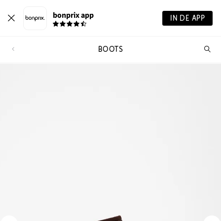
bonprix app
IN DE APP
BOOTS
Wa
zo
je?