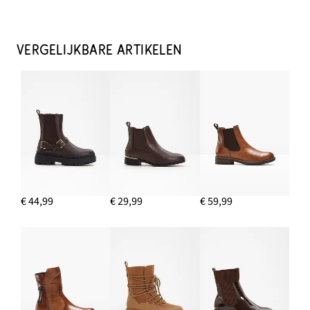
Oversized shirt van biologisch katoen
€ 15,99
VERGELIJKBARE ARTIKELEN
IN WINKELMANDJE
Creolen
€ 26,99
IN WINKELMANDJE
Boots
€ 29,99
€ 44,99
€ 29,99
€ 59,99
IN WINKELMANDJE
Geribd vest
€ 16,99
IN WINKELMANDJE