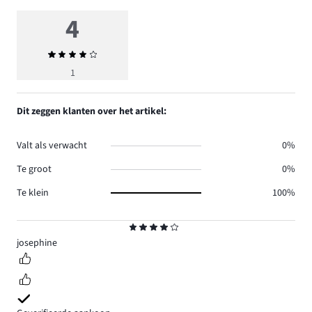
4
Gemiddelde
beoordeling
1
4
Dit zeggen klanten over het artikel:
Valt als verwacht
0%
Te groot
0%
Te klein
100%
Beoordeling
4
josephine