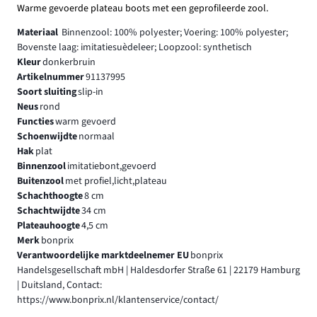
Warme gevoerde plateau boots met een geprofileerde zool.
Materiaal
Binnenzool: 100% polyester; Voering: 100% polyester;
Bovenste laag: imitatiesuèdeleer; Loopzool: synthetisch
Kleur
donkerbruin
Artikelnummer
91137995
Soort sluiting
slip-in
Neus
rond
Functies
warm gevoerd
Schoenwijdte
normaal
Hak
plat
Binnenzool
imitatiebont,gevoerd
Buitenzool
met profiel,licht,plateau
Schachthoogte
8 cm
Schachtwijdte
34 cm
Plateauhoogte
4,5 cm
Merk
bonprix
Verantwoordelijke marktdeelnemer EU
bonprix
Handelsgesellschaft mbH | Haldesdorfer Straße 61 | 22179 Hamburg
| Duitsland, Contact:
https://www.bonprix.nl/klantenservice/contact/