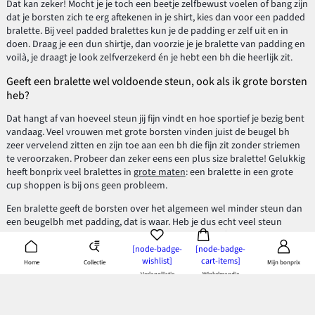
Dat kan zeker! Mocht je je toch een beetje zelfbewust voelen of bang zijn
dat je borsten zich te erg aftekenen in je shirt, kies dan voor een padded
bralette. Bij veel padded bralettes kun je de padding er zelf uit en in
doen. Draag je een dun shirtje, dan voorzie je je bralette van padding en
voilà, je draagt je look zelfverzekerd én je hebt een bh die heerlijk zit.
Geeft een bralette wel voldoende steun, ook als ik grote borsten
heb?
Dat hangt af van hoeveel steun jij fijn vindt en hoe sportief je bezig bent
vandaag. Veel vrouwen met grote borsten vinden juist de beugel bh
zeer vervelend zitten en zijn toe aan een bh die fijn zit zonder striemen
te veroorzaken. Probeer dan zeker eens een plus size bralette! Gelukkig
heeft bonprix veel bralettes in
grote maten
: een bralette in een grote
cup shoppen is bij ons geen probleem.
Een bralette geeft de borsten over het algemeen wel minder steun dan
een beugelbh met padding, dat is waar. Heb je dus echt veel steun
nodig, kies dan beter voor een bh met padding en/of beugels. Wil je een
plus size bralette die zo veel mogelijk steun geeft, ga dan voor een
[node-badge-
[node-badge-
wishlist]
cart-items]
exemplaar met een wat bredere, solide onderband en liefst met brede
Collectie
Home
Mijn bonprix
band over de rug en bredere schouderbandjes.
Verlanglijstje
Winkelmandje
Bralette kopen bij bonprix: heel veel moois voor mooie