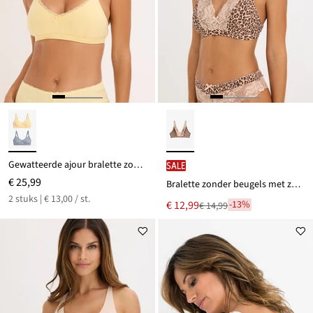
Gewatteerde ajour bralette zonder beugels van biologisch katoen (set van 2)
SALE
€ 25,99
Bralette zonder beugels met zachte voering en luipaardprint
2 stuks | € 13,00 / st.
Nu
€ 12,99
-13%
€ 14,99
Van
voor
€ 14,99