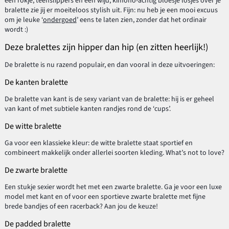
een rokje, teenslippers en een wijd, kimono-achtig bloesje losjes over je
bralette zie jij er moeiteloos stylish uit. Fijn: nu heb je een mooi excuus
om je leuke ‘
ondergoed
’ eens te laten zien, zonder dat het ordinair
wordt :)
Deze bralettes zijn hipper dan hip (en zitten heerlijk!)
De bralette is nu razend populair, en dan vooral in deze uitvoeringen:
De kanten bralette
De bralette van kant is de sexy variant van de bralette: hij is er geheel
van kant of met subtiele kanten randjes rond de ‘cups’.
De witte bralette
Ga voor een klassieke kleur: de witte bralette staat sportief en
combineert makkelijk onder allerlei soorten kleding. What’s not to love?
De zwarte bralette
Een stukje sexier wordt het met een zwarte bralette. Ga je voor een luxe
model met kant en of voor een sportieve zwarte bralette met fijne
brede bandjes of een racerback? Aan jou de keuze!
De padded bralette