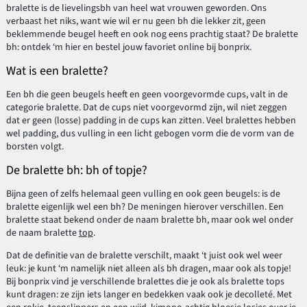
bralette is de lievelingsbh van heel wat vrouwen geworden. Ons
verbaast het niks, want wie wil er nu geen bh die lekker zit, geen
beklemmende beugel heeft en ook nog eens prachtig staat? De bralette
bh: ontdek ‘m hier en bestel jouw favoriet online bij bonprix.
Wat is een bralette?
Een bh die geen beugels heeft en geen voorgevormde cups, valt in de
categorie bralette. Dat de cups niet voorgevormd zijn, wil niet zeggen
dat er geen (losse) padding in de cups kan zitten. Veel bralettes hebben
wel padding, dus vulling in een licht gebogen vorm die de vorm van de
borsten volgt.
De bralette bh: bh of topje?
Bijna geen of zelfs helemaal geen vulling en ook geen beugels: is de
bralette eigenlijk wel een bh? De meningen hierover verschillen. Een
bralette staat bekend onder de naam bralette bh, maar ook wel onder
de naam bralette
top
.
Dat de definitie van de bralette verschilt, maakt ‘t juist ook wel weer
leuk: je kunt ‘m namelijk niet alleen als bh dragen, maar ook als topje!
Bij bonprix vind je verschillende bralettes die je ook als bralette tops
kunt dragen: ze zijn iets langer en bedekken vaak ook je decolleté. Met