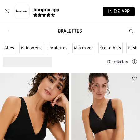
bonprix app
IN DE APP
BRALETTES
Wa
zo
je?
Bralettes
Alles
Balconette
Minimizer
Steun bh's
Push 
17 artikelen