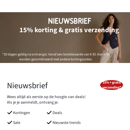
NIEUWSBRIEF
15% korting & gratis verzending
*30 dagen geldig na ontvangst. Vanaf een bestelwaarde van € 30. Kan niet
worden gecombineerd met andere kortingscodes.
Nieuwsbrief
15% + gratis
verzending*
Wees altijd als eerste op de hoogte van deals!
Als je je aanmeldt, ontvang je:
Kortingen
Deals
Sale
Nieuwste trends