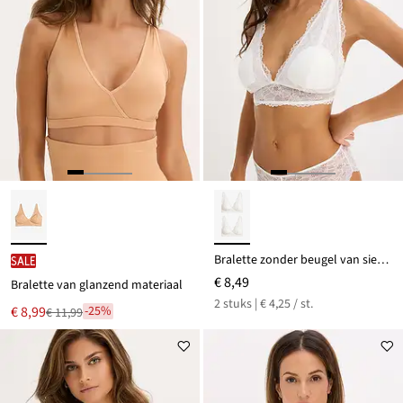
Bralette zonder beugel van sierlijk kant (set van 2)
SALE
€ 8,49
Bralette van glanzend materiaal
2 stuks | € 4,25 / st.
Nu
€ 8,99
-25%
€ 11,99
Van
voor
€ 11,99