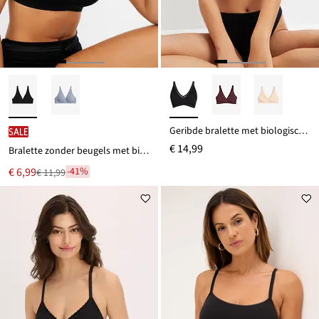
Geribde bralette met biologisch katoen en kant
SALE
€ 14,99
Bralette zonder beugels met biologisch katoen
Nu
€ 6,99
-41%
€ 11,99
Van
voor
€ 11,99