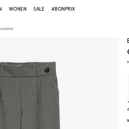
N
WONEN
SALE
#BONPRIX
scosemix
i
d