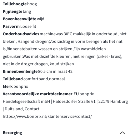
Taillehoogte
hoog
Pijplengte
lang
Bovenbeenwijdte
wijd
Pasvorm
Loose fit
Onderhoudsadvies
machinewas 30°C makkelijk in onderhoud, niet
bleken, Hangend drogen,Voorzichtig in vorm brengen als het nat
is,Binnenstebuiten wassen en strijken,Fijn wasmiddelen
gebruiken,Was met dezelfde kleuren, niet reinigen (cirkel - kruis),
niet in de droger drogen, koud strijken
Binnenbeenlengte
80.5 cm in maat 42
Tailleband
comfortband,normaal
Merk
bonprix
Verantwoordelijke marktdeelnemer EU
bonprix
Handelsgesellschaft mbH | Haldesdorfer Straße 61 | 22179 Hamburg
| Duitsland, Contact:
https://www.bonprix.nl/klantenservice/contact/
Bezorging