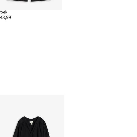
roek
 43,99