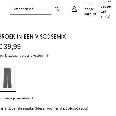
[node-
[node-
badge-
Wat zoek je?
badge-
cart-
wishlist]
items]
BROEK IN EEN VISCOSEMIX
€ 39,99
ncl. btw, excl.
verzendkosten
onkergrijs gemêleerd
Variant
:
Lengte regular (Ideaal voor lengte: 164cm-172cm)