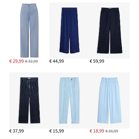
IN WINKELMANDJE
Oorstekers
€ 17,99
IN WINKELMANDJE
Broek met comfortband
€ 19,99
€ 29,99
€ 44,99
€ 59,99
€ 32,99
IN WINKELMANDJE
Spencer in gehaakte look van een katoenmix
€ 20,99
IN WINKELMANDJE
€ 37,99
€ 15,99
€ 18,99
€ 26,99