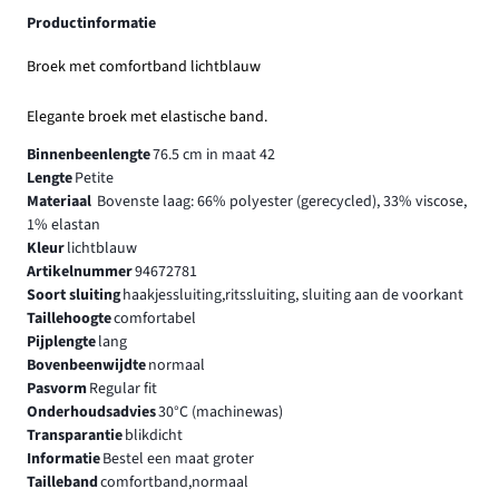
Productinformatie
Broek met comfortband lichtblauw
Elegante broek met elastische band.
Binnenbeenlengte
76.5 cm in maat 42
Lengte
Petite
Materiaal
Bovenste laag: 66% polyester (gerecycled), 33% viscose,
1% elastan
Kleur
lichtblauw
Artikelnummer
94672781
Soort sluiting
haakjessluiting,ritssluiting, sluiting aan de voorkant
Taillehoogte
comfortabel
Pijplengte
lang
Bovenbeenwijdte
normaal
Pasvorm
Regular fit
Onderhoudsadvies
30°C (machinewas)
Transparantie
blikdicht
Informatie
Bestel een maat groter
Tailleband
comfortband,normaal