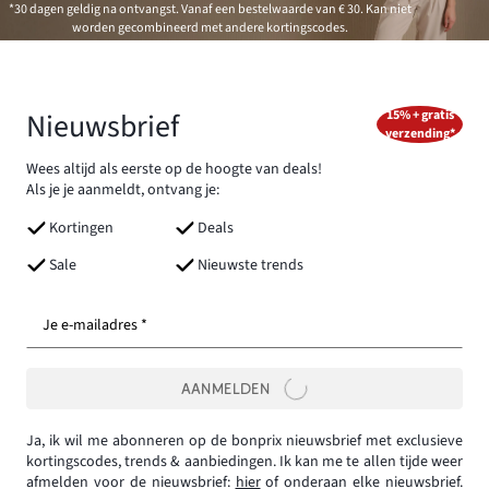
*30 dagen geldig na ontvangst. Vanaf een bestelwaarde van € 30. Kan niet
worden gecombineerd met andere kortingscodes.
Nieuwsbrief
15% + gratis
verzending*
Wees altijd als eerste op de hoogte van deals!
Als je je aanmeldt, ontvang je:
Kortingen
Deals
Sale
Nieuwste trends
Je e-mailadres *
AANMELDEN
Ja, ik wil me abonneren op de bonprix nieuwsbrief met exclusieve
kortingscodes, trends & aanbiedingen. Ik kan me te allen tijde weer
afmelden voor de nieuwsbrief:
hier
of onderaan elke nieuwsbrief.