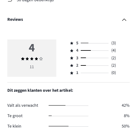
Reviews
4
5
(3)
Beoordeling
4
(4)
5,
Beoordeling
aantal
3
(2)
Gemiddelde
4,
Beoordeling
reviews
beoordeling
aantal
2
(2)
3,
11
Beoordeling
3.
4
reviews
aantal
1
(0)
2,
Beoordeling
4.
reviews
aantal
1,
2.
reviews
aantal
Dit zeggen klanten over het artikel:
2.
reviews
0.
Valt als verwacht
42%
Te groot
8%
Te klein
50%