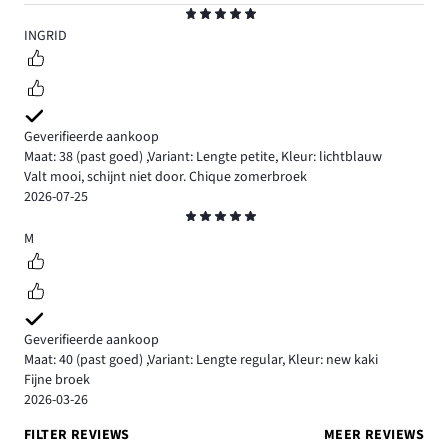
Beoordeling
5
INGRID
Geverifieerde aankoop
Maat: 38
(past goed)
,
Variant: Lengte petite,
Kleur: lichtblauw
Valt mooi, schijnt niet door. Chique zomerbroek
2026-07-25
Beoordeling
5
M
Geverifieerde aankoop
Maat: 40
(past goed)
,
Variant: Lengte regular,
Kleur: new kaki
Fijne broek
2026-03-26
FILTER REVIEWS
MEER REVIEWS