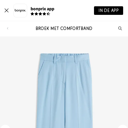
bonprix app
IN DE APP
BROEK MET COMFORTBAND
Wa
zo
je?