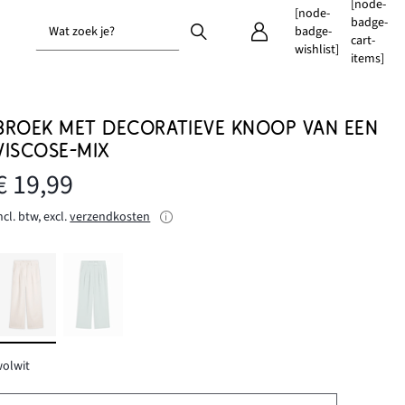
[node-
[node-
badge-
Wat zoek je?
badge-
cart-
wishlist]
items]
BROEK MET DECORATIEVE KNOOP VAN EEN
VISCOSE-MIX
€ 19,99
ncl. btw, excl.
verzendkosten
olwit