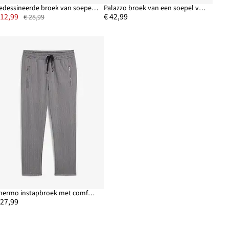
Gedessineerde broek van soepele viscose
Palazzo broek van een soepel vallende linnenmix
 12,99
€ 42,99
€ 28,99
Thermo instapbroek met comfortband
 27,99