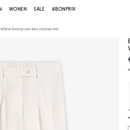
N
WONEN
SALE
#BONPRIX
atieve knoop van een viscose-mix
i
w