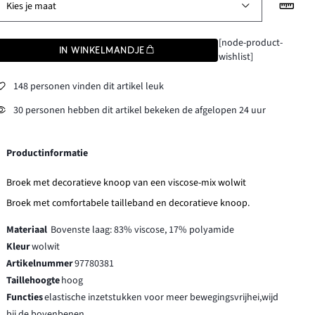
Kies je maat
[node-product-
IN WINKELMANDJE
wishlist]
148 personen vinden dit artikel leuk
30 personen hebben dit artikel bekeken de afgelopen 24 uur
Productinformatie
Broek met decoratieve knoop van een viscose-mix wolwit
Broek met comfortabele tailleband en decoratieve knoop.
Materiaal
Bovenste laag: 83% viscose, 17% polyamide
Kleur
wolwit
Artikelnummer
97780381
Taillehoogte
hoog
Functies
elastische inzetstukken voor meer bewegingsvrijhei,wijd
bij de bovenbenen