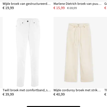
Wijde broek van gestructureerde viscose
Marlene Dietrich broek van puur katoen
€ 19,99
€ 15,99
€
€ 28,99
Twill broek met comfortband, straight
Wijde corduroy broek met strikkoord
€ 39,99
€ 40,99
€