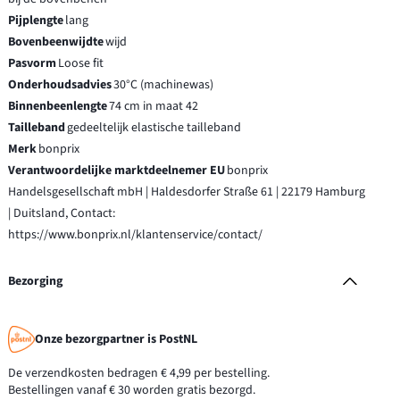
Pijplengte
lang
Bovenbeenwijdte
wijd
Pasvorm
Loose fit
Onderhoudsadvies
30°C (machinewas)
Binnenbeenlengte
74 cm in maat 42
Tailleband
gedeeltelijk elastische tailleband
Merk
bonprix
Verantwoordelijke marktdeelnemer EU
bonprix
Handelsgesellschaft mbH | Haldesdorfer Straße 61 | 22179 Hamburg
| Duitsland, Contact:
https://www.bonprix.nl/klantenservice/contact/
Bezorging
Onze bezorgpartner is PostNL
De verzendkosten bedragen € 4,99 per bestelling.
Bestellingen vanaf € 30 worden gratis bezorgd.