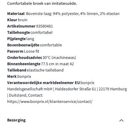
Comfortabele broek van imitatiesuède.
Materiaal
Bovenste laag: 94% polyester, 4% linnen, 2% elastan
Kleur
bruin
Artikelnummer
93580481
Taillehoogte
comfortabel
Pijplengte
lang
Bovenbeenwijdte
comfortable
Pasvorm
Loose fit
Onderhoudsadvies
30°C (machinewas)
Binnenbeenlengte
77.5 cm in maat 42
Tailleband
elastische tailleband
Merk
bonprix
Verantwoordelijke marktdeelnemer EU
bonprix
Handelsgesellschaft mbH | Haldesdorfer Straße 61 | 22179 Hamburg
| Duitsland, Contact:
https://www.bonprix.nl/klantenservice/contact/
Bezorging