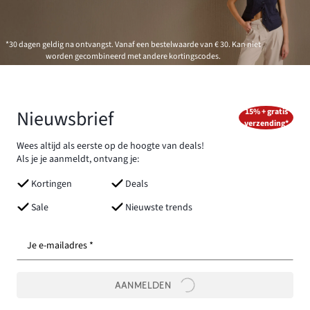
*30 dagen geldig na ontvangst. Vanaf een bestelwaarde van € 30. Kan niet
worden gecombineerd met andere kortingscodes.
Nieuwsbrief
15% + gratis
verzending*
Wees altijd als eerste op de hoogte van deals!
Als je je aanmeldt, ontvang je:
Kortingen
Deals
Sale
Nieuwste trends
Je e-mailadres *
AANMELDEN