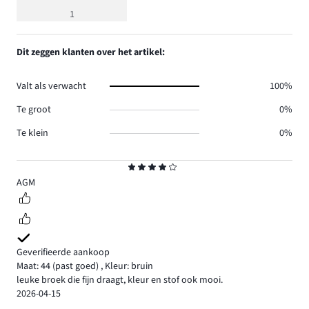
beoordeling
1
4
Dit zeggen klanten over het artikel:
Valt als verwacht
100%
Te groot
0%
Te klein
0%
Beoordeling
4
AGM
Geverifieerde aankoop
Maat: 44
(past goed)
,
Kleur: bruin
leuke broek die fijn draagt, kleur en stof ook mooi.
2026-04-15