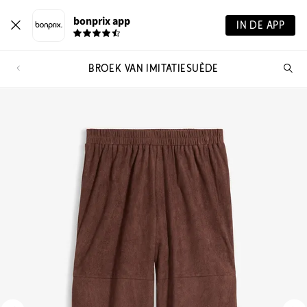
bonprix app
IN DE APP
BROEK VAN IMITATIESUÈDE
Wa
zo
je?