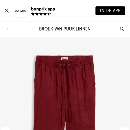
bonprix app
IN DE APP
BROEK VAN PUUR LINNEN
Wa
zo
je?