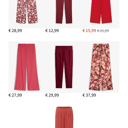
Oorstekers
€ 17,99
IN WINKELMANDJE
Oversized blouse van puur linnen
€ 28,99
€ 12,99
€ 15,99
€ 21,99
€ 39,99
IN WINKELMANDJE
€ 27,99
€ 29,99
€ 37,99