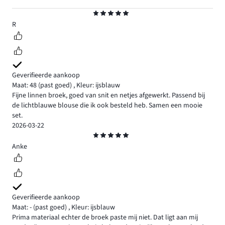
Beoordeling
5
R
Geverifieerde aankoop
Maat: 48
(past goed)
,
Kleur: ijsblauw
Fijne linnen broek, goed van snit en netjes afgewerkt. Passend bij
de lichtblauwe blouse die ik ook besteld heb. Samen een mooie
set.
2026-03-22
Beoordeling
5
Anke
Geverifieerde aankoop
Maat: -
(past goed)
,
Kleur: ijsblauw
Prima materiaal echter de broek paste mij niet. Dat ligt aan mij