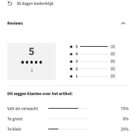
30 dagen bedenktijd
Reviews
5
5
(3)
Beoordeling
4
(0)
5,
Beoordeling
aantal
3
(0)
Gemiddelde
4,
Beoordeling
reviews
beoordeling
aantal
2
(0)
3,
3
Beoordeling
3.
5
reviews
aantal
1
(0)
2,
Beoordeling
0.
reviews
aantal
1,
0.
reviews
aantal
Dit zeggen klanten over het artikel:
0.
reviews
0.
Valt als verwacht
75%
Te groot
0%
Te klein
25%