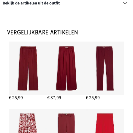
Bekijk de artikelen uit de outfit
VERGELIJKBARE ARTIKELEN
Suède loafers
€ 42,99
IN WINKELMANDJE
T-shirt van puur linnen
€ 27,99
€ 25,99
€ 37,99
€ 25,99
IN WINKELMANDJE
Broek van puur linnen
€ 39,99
IN WINKELMANDJE