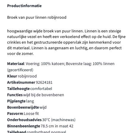
Productinformatie
Broek van puur linnen robijnrood
hoogwaardige wijde broek van puur linnen. Linnen is een stevige
natuurlijke vezel en heeft een verkoelend effect op de huid. De fijne
crinkles en het gestructureerde oppervlak zijn kenmerkend voor
dit materiaal. Linnen is aangenaam en luchtig, en daarom perfect
voor de zomer.
Materiaal
Voering: 100% katoen; Bovenste laag: 100% linnen
(gecertificeerd)
Kleur
robijnrood
Artikelnummer
92624181
Taillehoogte
comfortabel
Functies
wijd bij de bovenbenen
Pijplengte
lang
Bovenbeenwijdte
wijd
Pasvorm
Loose fit
Onderhoudsadvies
30°C (machinewas)
Binnenbeenlengte
78.5 cm in maat 42
Tailleband
comfortband,normaal