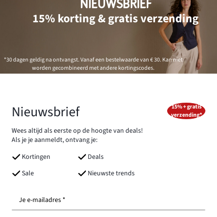
NIEUWSBRIEF
15% korting & gratis verzending
*30 dagen geldig na ontvangst. Vanaf een bestelwaarde van € 30. Kan niet
worden gecombineerd met andere kortingscodes.
Nieuwsbrief
15% + gratis
verzending*
Wees altijd als eerste op de hoogte van deals!
Als je je aanmeldt, ontvang je:
Kortingen
Deals
Sale
Nieuwste trends
Je e-mailadres *