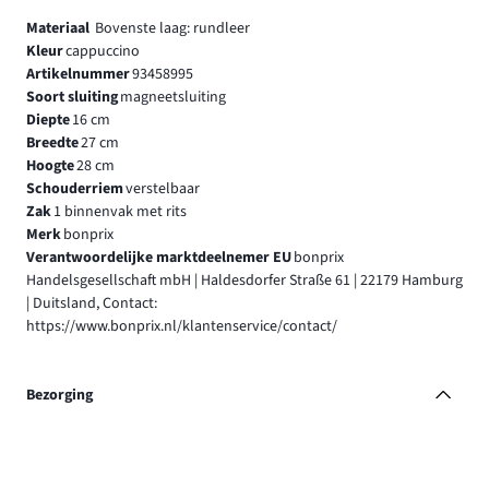
Materiaal
Bovenste laag: rundleer
Kleur
cappuccino
Artikelnummer
93458995
Soort sluiting
magneetsluiting
Diepte
16 cm
Breedte
27 cm
Hoogte
28 cm
Schouderriem
verstelbaar
Zak
1 binnenvak met rits
Merk
bonprix
Verantwoordelijke marktdeelnemer EU
bonprix
Handelsgesellschaft mbH | Haldesdorfer Straße 61 | 22179 Hamburg
| Duitsland, Contact:
https://www.bonprix.nl/klantenservice/contact/
Bezorging