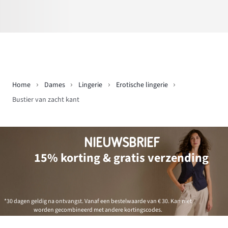
Home
Dames
Lingerie
Erotische lingerie
Bustier van zacht kant
NIEUWSBRIEF
15% korting & gratis verzending
*30 dagen geldig na ontvangst. Vanaf een bestelwaarde van € 30. Kan niet
worden gecombineerd met andere kortingscodes.