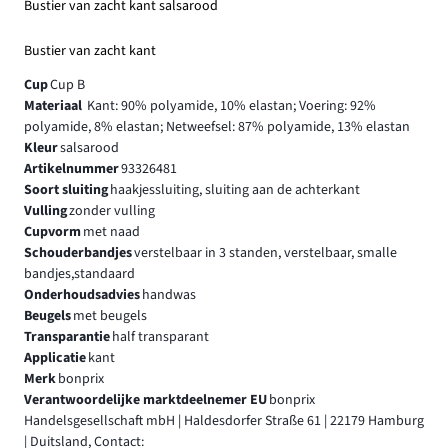
Bustier van zacht kant salsarood
Bustier van zacht kant
Cup
Cup B
Materiaal
Kant: 90% polyamide, 10% elastan; Voering: 92%
polyamide, 8% elastan; Netweefsel: 87% polyamide, 13% elastan
Kleur
salsarood
Artikelnummer
93326481
Soort sluiting
haakjessluiting, sluiting aan de achterkant
Vulling
zonder vulling
Cupvorm
met naad
Schouderbandjes
verstelbaar in 3 standen, verstelbaar, smalle
bandjes,standaard
Onderhoudsadvies
handwas
Beugels
met beugels
Transparantie
half transparant
Applicatie
kant
Merk
bonprix
Verantwoordelijke marktdeelnemer EU
bonprix
Handelsgesellschaft mbH | Haldesdorfer Straße 61 | 22179 Hamburg
| Duitsland, Contact: