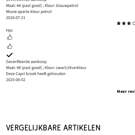
Maat: 44
(past goed)
,
Kleur: blauwpetrol
Mooie aparte kleur petrol
2026-07-21
Beoordeling
3
Hpc
Geverifieerde aankoop
Maat: 48
(past goed)
,
Kleur: zwart/zilverkleur
Deze Capri broek heeft gehouden
2025-08-02
Meer rev
VERGELIJKBARE ARTIKELEN