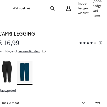
[node-
[node-
badge-
Wat zoek je?
badge-
cart-
wishlist]
items]
CAPRI LEGGING
€ 16,99
(6)
ncl. btw, excl.
verzendkosten
blauwpetrol
Kies je maat