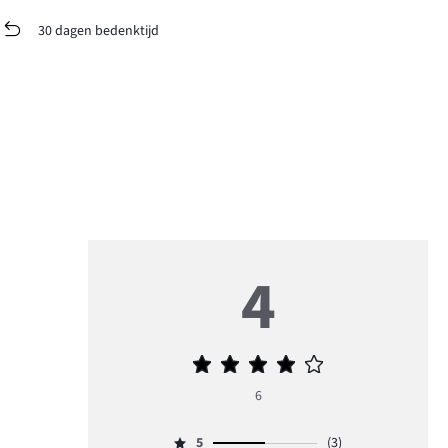
30 dagen bedenktijd
4
Gemiddelde
beoordeling
6
4
5
(3)