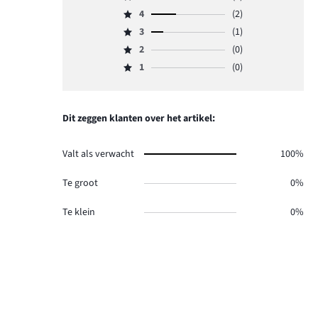
Beoordeling
4
(2)
5,
Beoordeling
aantal
3
(1)
4,
Beoordeling
reviews
aantal
2
(0)
3,
Beoordeling
3.
reviews
aantal
1
(0)
2,
Beoordeling
2.
reviews
aantal
1,
1.
reviews
aantal
0.
reviews
Dit zeggen klanten over het artikel:
0.
Valt als verwacht
100%
Te groot
0%
Te klein
0%