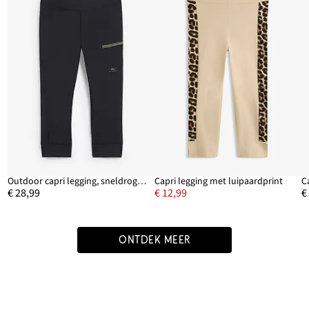
Outdoor capri legging, sneldrogend
Capri legging met luipaardprint
C
€ 28,99
€ 12,99
€
ONTDEK MEER