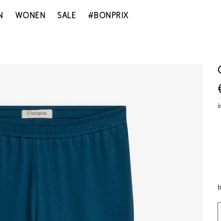
N
WONEN
SALE
#BONPRIX
i