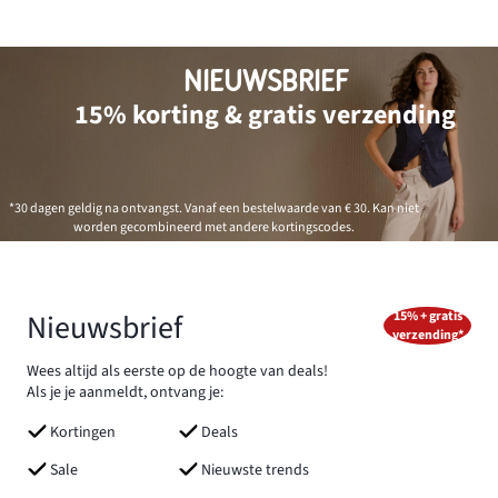
NIEUWSBRIEF
15% korting & gratis verzending
*30 dagen geldig na ontvangst. Vanaf een bestelwaarde van € 30. Kan niet
worden gecombineerd met andere kortingscodes.
Nieuwsbrief
15% + gratis
verzending*
Wees altijd als eerste op de hoogte van deals!
Als je je aanmeldt, ontvang je:
Kortingen
Deals
Sale
Nieuwste trends