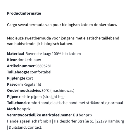
Productinformatie
Cargo sweatbermuda van puur biologisch katoen donkerblauw
Modieuze sweatbermuda voor jongens met elastische tailleband
van huidvriendelijk biologisch katoen.
Materiaal
Bovenste laag: 100% bio katoen
Kleur
donkerblauw
Artikelnummer
96695281
Taillehoogte
comfortabel
Pijplengte
kort
Pasvorm
Regular fit
Onderhoudsadvies
30°C (machinewas)
Pijpen
rechte pijpen (straight leg)
Tailleband
comfortband,elastische band met strikkoordje,normaal
Merk
bonprix
Verantwoordelijke marktdeelnemer EU
bonprix
Handelsgesellschaft mbH | Haldesdorfer Straße 61 | 22179 Hamburg
| Duitsland, Contact: