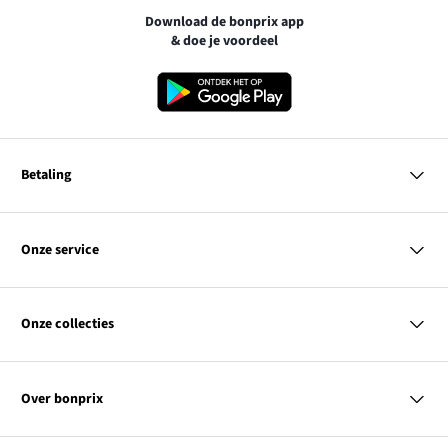
Download de bonprix app
& doe je voordeel
Betaling
MasterCard
VISA
Onze service
iDEAL | Wero
Vragen & antwoorden
PayPal
Bezorgen
Onze collecties
Betalen
Achteraf betalen
Retourneren & terugbetalen
Dames
Maattabellen
Heren
Contact
Over bonprix
Kinderen
Kortingscodes & acties
Wonen
Link
Ons bedrijf