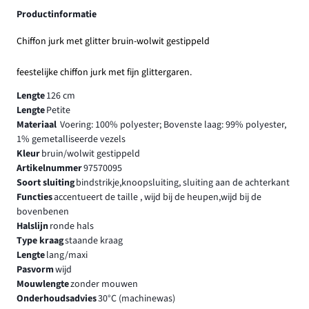
Productinformatie
Chiffon jurk met glitter bruin-wolwit gestippeld
feestelijke chiffon jurk met fijn glittergaren.
Lengte
126 cm
Lengte
Petite
Materiaal
Voering: 100% polyester; Bovenste laag: 99% polyester,
1% gemetalliseerde vezels
Kleur
bruin/wolwit gestippeld
Artikelnummer
97570095
Soort sluiting
bindstrikje,knoopsluiting, sluiting aan de achterkant
Functies
accentueert de taille , wijd bij de heupen,wijd bij de
bovenbenen
Halslijn
ronde hals
Type kraag
staande kraag
Lengte
lang/maxi
Pasvorm
wijd
Mouwlengte
zonder mouwen
Onderhoudsadvies
30°C (machinewas)