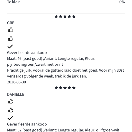
Te klein
0%
Beoordeling
5
GRE
Geverifieerde aankoop
Maat: 46
(past goed)
,
Variant: Lengte regular,
Kleur:
pijnboomgroen/zwart met print
Prachtige jurk, vooral de glitterdraad doet het goed. Voor mijn 80st
verjaardag volgende week, trek ik de jurk aan.
2026-06-30
Beoordeling
5
DANIELLE
Geverifieerde aankoop
Maat: 52
(past goed)
,
Variant: Lengte regular,
Kleur: olijfgroen-wit