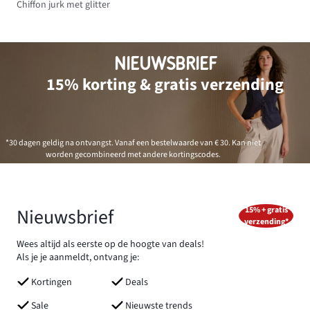
Chiffon jurk met glitter
NIEUWSBRIEF
15% korting & gratis verzending
*30 dagen geldig na ontvangst. Vanaf een bestelwaarde van € 30. Kan niet
worden gecombineerd met andere kortingscodes.
Nieuwsbrief
15% + gratis
verzending*
Wees altijd als eerste op de hoogte van deals!
Als je je aanmeldt, ontvang je:
Kortingen
Deals
Sale
Nieuwste trends