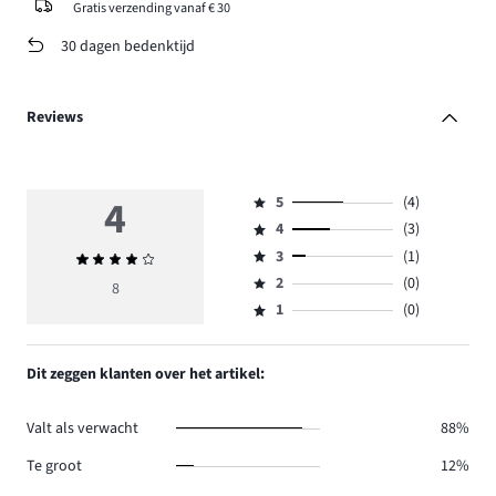
Gratis verzending vanaf € 30
30 dagen bedenktijd
Reviews
4
5
(4)
Beoordeling
4
(3)
5,
Beoordeling
aantal
3
(1)
Gemiddelde
4,
Beoordeling
reviews
beoordeling
aantal
2
(0)
3,
8
Beoordeling
4.
4
reviews
aantal
1
(0)
2,
Beoordeling
3.
reviews
aantal
1,
1.
reviews
aantal
Dit zeggen klanten over het artikel:
0.
reviews
0.
Valt als verwacht
88%
Te groot
12%