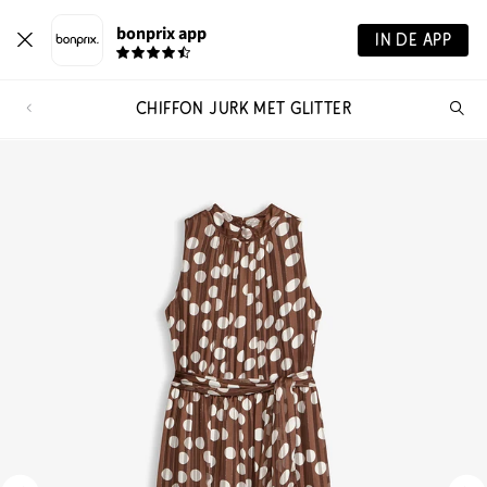
bonprix app
IN DE APP
CHIFFON JURK MET GLITTER
Wa
zo
je?