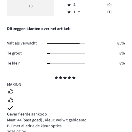
Beoordeling
reviews
beoordeling
aantal
2
(0)
3,
13
Beoordeling
7.
4
reviews
aantal
1
(1)
2,
Beoordeling
3.
reviews
aantal
1,
2.
reviews
aantal
Dit zeggen klanten over het artikel:
0.
reviews
1.
Valt als verwacht
85%
Te groot
8%
Te klein
8%
Beoordeling
5
MARION
Geverifieerde aankoop
Maat: 44
(past goed)
,
Kleur: wolwit gebloemd
Blij met alledrie de kleur opties
2026-07-24