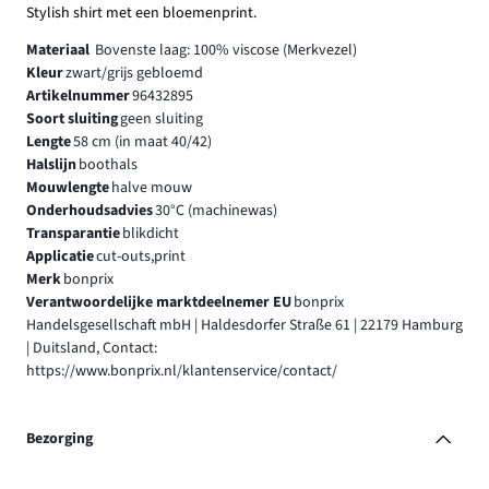
Stylish shirt met een bloemenprint.
Materiaal
Bovenste laag: 100% viscose (Merkvezel)
Kleur
zwart/grijs gebloemd
Artikelnummer
96432895
Soort sluiting
geen sluiting
Lengte
58 cm (in maat 40/42)
Halslijn
boothals
Mouwlengte
halve mouw
Onderhoudsadvies
30°C (machinewas)
Transparantie
blikdicht
Applicatie
cut-outs,print
Merk
bonprix
Verantwoordelijke marktdeelnemer EU
bonprix
Handelsgesellschaft mbH | Haldesdorfer Straße 61 | 22179 Hamburg
| Duitsland, Contact:
https://www.bonprix.nl/klantenservice/contact/
Bezorging