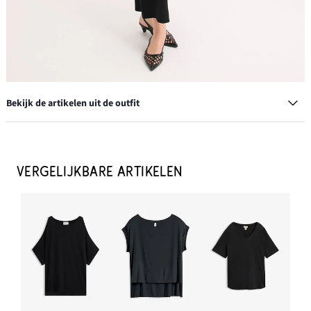
Bekijk de artikelen uit de outfit
Creolen
€ 13,99
VERGELIJKBARE ARTIKELEN
IN WINKELMANDJE
Shopper met riem
€ 19,99
IN WINKELMANDJE
Culotte in een viscosemix
€ 25,99
-13%