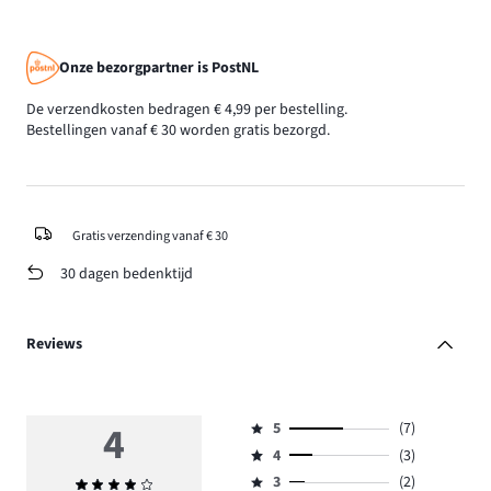
Onze bezorgpartner is PostNL
De verzendkosten bedragen € 4,99 per bestelling.
Bestellingen vanaf € 30 worden gratis bezorgd.
Gratis verzending vanaf € 30
30 dagen bedenktijd
Reviews
4
5
(7)
Beoordeling
4
(3)
5,
Beoordeling
aantal
3
(2)
Gemiddelde
4,