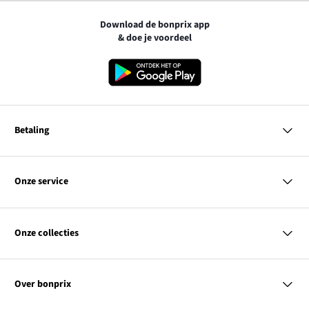
Download de bonprix app
& doe je voordeel
Betaling
MasterCard
VISA
Onze service
iDEAL | Wero
Vragen & antwoorden
PayPal
Bezorgen
Onze collecties
Betalen
Achteraf betalen
Retourneren & terugbetalen
Dames
Maattabellen
Heren
Contact
Over bonprix
Kinderen
Kortingscodes & acties
Wonen