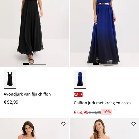
Avondjurk van fijn chiffon
SALE
€ 92,99
Chiffon jurk met kraag en accessoire
Nu
€ 69,99
-16%
€ 83,99
Van
voor
€ 83,99