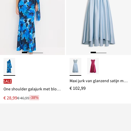
Maxi jurk van glanzend satijn met pailletten
SALE
€ 102,99
One shoulder galajurk met bloemenapplicatie
Nu
€ 28,99
-38%
€ 46,99
Van
voor
€ 46,99