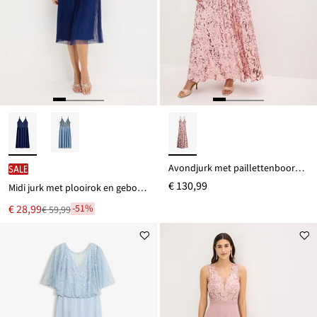
Avondjurk met paillettenboorduursel
SALE
€ 130,99
Midi jurk met plooirok en geborduurde pailletten
Nu
€ 28,99
-51%
€ 59,99
Van
voor
€ 59,99