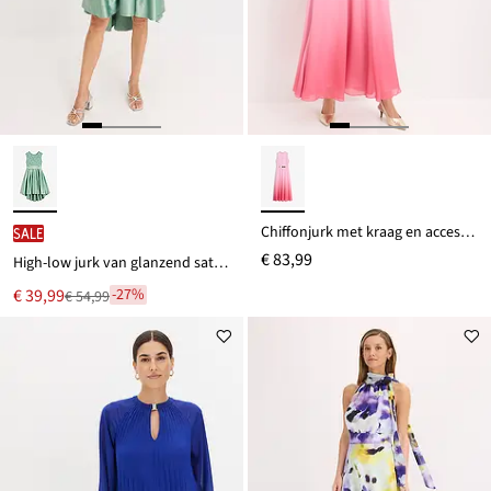
Chiffonjurk met kraag en accessoire detail
SALE
€ 83,99
High-low jurk van glanzend satijn met kant
Nu
€ 39,99
-27%
€ 54,99
Van
voor
€ 54,99