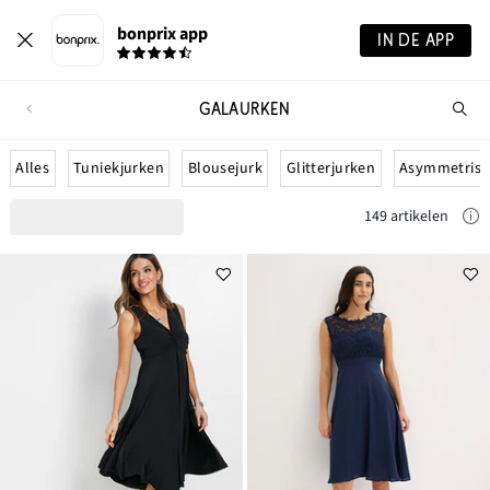
bonprix app
IN DE APP
GALAURKEN
Wa
zo
je?
Alles
Tuniekjurken
Blousejurk
Glitterjurken
Asymmetrisc
149 artikelen