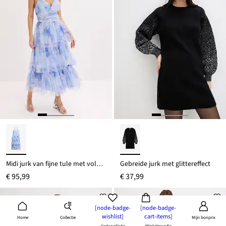
Midi jurk van fijne tule met volants
Gebreide jurk met glittereffect
€ 95,99
€ 37,99
[node-badge-
[node-badge-
wishlist]
cart-items]
Collectie
Home
Mijn bonprix