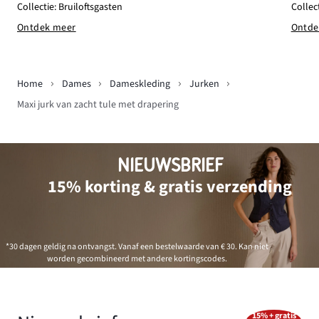
Collect
Collectie: Bruiloftsgasten
Ontde
Ontdek meer
Home
Dames
Dameskleding
Jurken
Maxi jurk van zacht tule met drapering
NIEUWSBRIEF
15% korting & gratis verzending
*30 dagen geldig na ontvangst. Vanaf een bestelwaarde van € 30. Kan niet
worden gecombineerd met andere kortingscodes.
15% + gratis