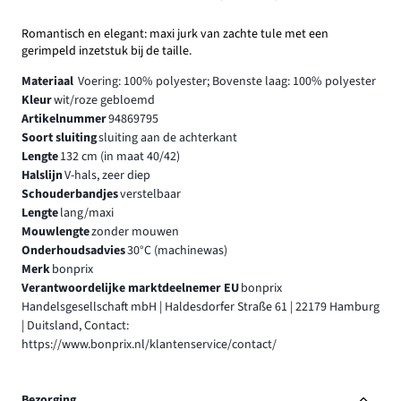
Romantisch en elegant: maxi jurk van zachte tule met een
gerimpeld inzetstuk bij de taille.
Materiaal
Voering: 100% polyester; Bovenste laag: 100% polyester
Kleur
wit/roze gebloemd
Artikelnummer
94869795
Soort sluiting
sluiting aan de achterkant
Lengte
132 cm (in maat 40/42)
Halslijn
V-hals, zeer diep
Schouderbandjes
verstelbaar
Lengte
lang/maxi
Mouwlengte
zonder mouwen
Onderhoudsadvies
30°C (machinewas)
Merk
bonprix
Verantwoordelijke marktdeelnemer EU
bonprix
Handelsgesellschaft mbH | Haldesdorfer Straße 61 | 22179 Hamburg
| Duitsland, Contact:
https://www.bonprix.nl/klantenservice/contact/
Bezorging