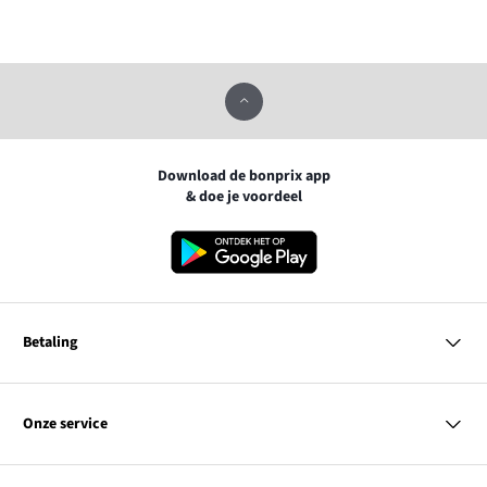
Download de bonprix app
& doe je voordeel
Betaling
MasterCard
VISA
Onze service
iDEAL | Wero
Vragen & antwoorden