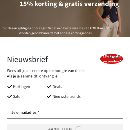
15% korting & gratis verzending
*30 dagen geldig na ontvangst. Vanaf een bestelwaarde van € 30. Kan niet
worden gecombineerd met andere kortingscodes.
Nieuwsbrief
15% + gratis
verzending*
Wees altijd als eerste op de hoogte van deals!
Als je je aanmeldt, ontvang je:
Kortingen
Deals
Sale
Nieuwste trends
Je e-mailadres *
AANMELDEN