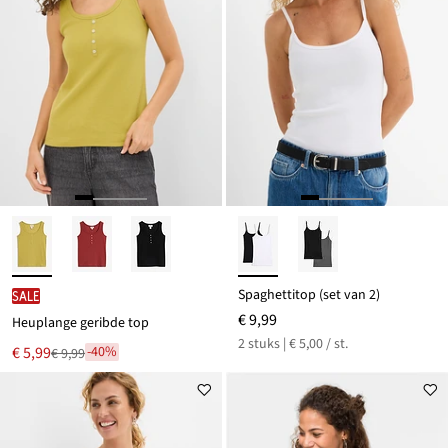
Spaghettitop (set van 2)
SALE
€ 9,99
Heuplange geribde top
2 stuks | € 5,00 / st.
Nu
€ 5,99
-40%
€ 9,99
Van
voor
€ 9,99