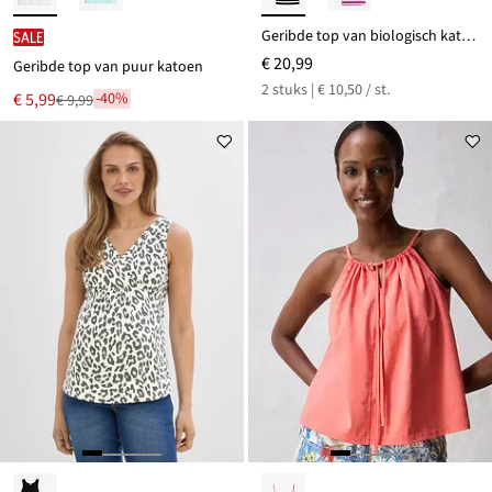
Geribde top van biologisch katoen (set van 2)
SALE
€ 20,99
Geribde top van puur katoen
2 stuks | € 10,50 / st.
Nu
€ 5,99
-40%
€ 9,99
Van
voor
€ 9,99