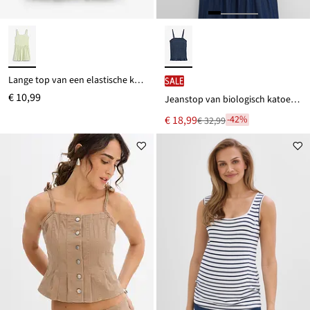
Lange top van een elastische katoenmix
SALE
€ 10,99
Jeanstop van biologisch katoen met spaghettibandjes
Nu
€ 18,99
-42%
€ 32,99
Van
voor
€ 32,99