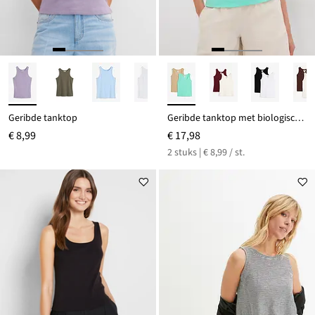
Geribde tanktop
Geribde tanktop met biologisch katoen (set van 2)
€ 8,99
€ 17,98
2 stuks | € 8,99 / st.