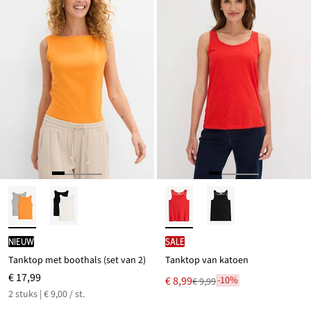
Nieuw
SALE
Tanktop met boothals (set van 2)
Tanktop van katoen
€ 17,99
Nu
€ 8,99
-10%
€ 9,99
Van
voor
2 stuks | € 9,00 / st.
€ 9,99