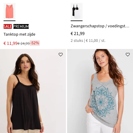
Zwangerschapstop / voedingstop (set van 2) met biologisch katoen
SALE
PREMIUM
€ 21,99
Tanktop met zijde
2 stuks | € 11,00 / st.
Nu
€ 11,99
-52%
€ 24,99
Van
voor
€ 24,99