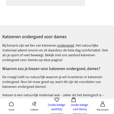
Katoenen ondergoed voor dames
Bij bonprix zijn we fan van katoenen
ondergoed
. Het natuurlijke
materiaal ademt enorm en zit daardoor de hele dag comfortabel. Ook
als je sport of veel beweegt. Bekijk snel ons aanbod katoenen
ondergoed voor dames op deze pagina!
Waarom zou je kiezen voor katoenen ondergoed, dames?
De vraagt luidt nu natuurlijk waarom je wil investeren in katoenen
ondergoed. Nou let maar goed op, want dit zijn de voordelen van
katoenen ondergoed dames!
Katoen is een natuurlijk materiaal wat – zeker als het biologisch is –
duurzamer is dan de synthetische
slips
die je nu misschien draagt. Dat is
natuurlijk beter voor het milieu. En het fijne is, je hoeft hier bij bonprix
[node-badge-
[node-badge-
wishlist]
cart-items]
niet eens extra voor te betalen. Een ideale investering dus. Voor jou én
Collectie
Home
Mijn bonprix