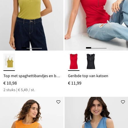
Top met spaghettibandjes en biologisch katoen (set van 2)
Geribde top van katoen
€ 10,98
€ 11,99
2 stuks | € 5,49 / st.