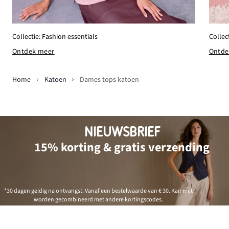
Collectie: Fashion essentials
Collec
Ontdek meer
Ontde
Home
Katoen
Dames tops katoen
NIEUWSBRIEF
15% korting & gratis verzending
*30 dagen geldig na ontvangst. Vanaf een bestelwaarde van € 30. Kan niet
worden gecombineerd met andere kortingscodes.