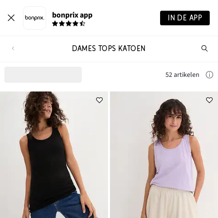
bonprix app
IN DE APP
DAMES TOPS KATOEN
Wa
zo
je?
52 artikelen