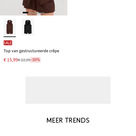
SALE
Top van gestructureerde crêpe
Nu
€ 15,99
-30%
€ 22,99
Van
voor
€ 22,99
MEER TRENDS