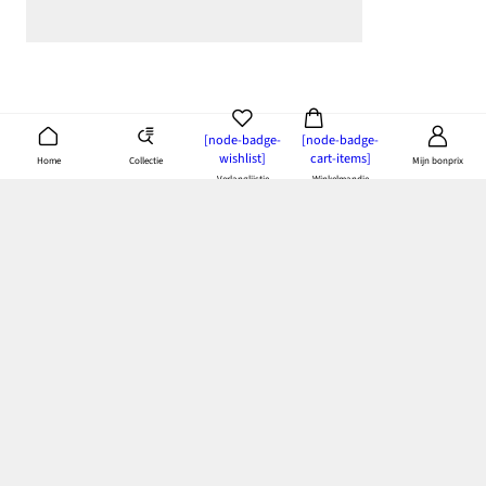
[node-badge-
[node-badge-
wishlist]
cart-items]
Collectie
Home
Mijn bonprix
Verlanglijstje
Winkelmandje
Download de bonprix app
& doe je voordeel
Betaling